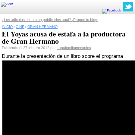
¿Los artículos de tu blog publicados aquí? ¡Propón tu blog!
INICIO
›
CINE
›
GRAN HERMANO
El Yoyas acusa de estafa a la productora
de Gran Hermano
Publicado el 27 febrero 2012 por
Lapalomitamecanica
Durante la presentación de un libro sobre el programa