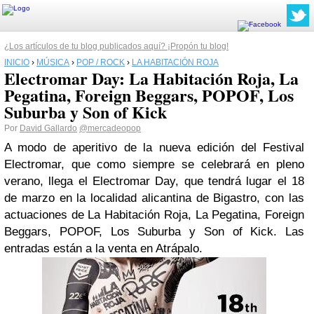
¿Los artículos de tu blog publicados aquí? ¡Propón tu blog!
INICIO
›
MÚSICA
›
POP / ROCK
›
LA HABITACIÓN ROJA
Electromar Day: La Habitación Roja, La
Pegatina, Foreign Beggars, POPOF, Los
Suburba y Son of Kick
Por
David Gallardo
@mercadeopop
A modo de aperitivo de la nueva edición del Festival
Electromar, que como siempre se celebrará en pleno
verano, llega el Electromar Day, que tendrá lugar el 18
de marzo en la localidad alicantina de Bigastro, con las
actuaciones de La Habitación Roja, La Pegatina, Foreign
Beggars, POPOF, Los Suburba y Son of Kick. Las
entradas están a la venta en Atrápalo.