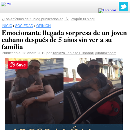
¿Los artículos de tu blog publicados aquí? ¡Propón tu blog!
INICIO
›
SOCIEDAD
›
OPINIÓN
Emocionante llegada sorpresa de un joven
cubano después de 5 años sin ver a su
familia
Publicado el 28 enero 2019 por
Tablazo Tablazo Cubanoti
@tablazocom
Save