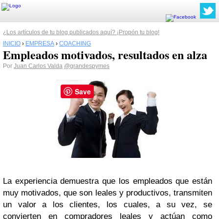
¿Los artículos de tu blog publicados aquí? ¡Propón tu blog!
INICIO
›
EMPRESA
›
COACHING
Empleados motivados, resultados en alza
Por
Juan Carlos Valda
@grandespymes
Save
La experiencia demuestra que los empleados que están
muy motivados, que son leales y productivos, transmiten
un valor a los clientes, los cuales, a su vez, se
convierten en compradores leales y actúan como