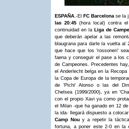
ESPAÑA
.-El
FC Barcelona
se la 
las 20:45
(hora local) contra e
continuidad en la
Liga de Camp
que deberán apelar a las remonta
blaugrana para darle la vuelta al
que hace que los 'rossoneri' sea
faena y conseguir el pase a los c
de Campeones.
Precedentes hay
el Anderlecht belga en la Recopa 
la Copa de Europa de la temporada
de 'Pichi' Alonso o las del D
Chelsea (1999/2000), ya en 'Cham
con el propio Xavi ya como prota
el Milan -que ha ganado en 12 de 
la ida- llegará dispuesto a colocar
Camp Nou
y a repetir la táctic
fortuna, a poner este 2-0 en la e