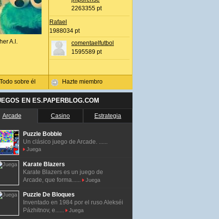
2263355 pt
Rafael
1988034 pt
her A.l.
comentaelfutbol
1595589 pt
Todo sobre él
Hazte miembro
UEGOS EN ES.PAPERBLOG.COM
Arcade
Casino
Estrategia
Puzzle Bobble
Un clásico juego de Arcade. ......
Juega
Karate Blazers
Karate Blazers es un juego de
Arcade, que forma......
Juega
Puzzle De Bloques
Inventado en 1984 por el ruso Alekséi
Pázhitnov, e......
Juega