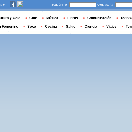
s en
Seudónimo
Contraseña
ltura y Ocio
Cine
Música
Libros
Comunicación
Tecnol
n Femenino
Sexo
Cocina
Salud
Ciencia
Viajes
Ten