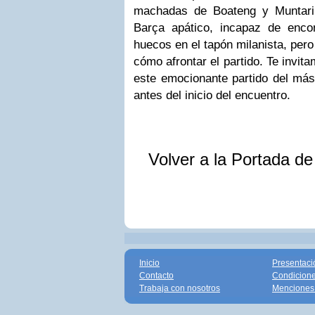
machadas de Boateng y Muntari
Barça apático, incapaz de encon
huecos en el tapón milanista, per
cómo afrontar el partido.
Te invita
este emocionante partido del más
antes del inicio del encuentro.
Volver a la Portada d
Inicio
Presentaci
Contacto
Condicione
Trabaja con nosotros
Menciones 