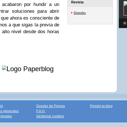
Revista
 acabaron por hundir a un
trar soluciones para abrir
Deportes
o que ahora es consciente de
mos a que sigas la previa de
 alto nivel desde dos horas
e
ón
Dossier de Prensa
Propón tu blog
s generales
F.A.Q.
legales
Gestionar cookies