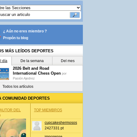
¿ Aún no eres miembro ?
Propón tu blog
OS MÁS LEÍDOS DEPORTES
l día
De la semana
Del mes
2026 Belt and Road
International Chess Open
por
Pasión Ajedrez
Todos los artículos
A COMUNIDAD DEPORTES
 AUTOR DEL
TOP MIEMBROS
A
cupcakeshermosos
2427331 pt
jmporense