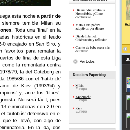
Día mundial contra la
Homofobia. ¿Cómo
juega esta noche
a partir de
combatirla?
l siempre temible Milan su
Mató a sus padres
Est
adoptivos por dinero
eones
.
Toda una 'final' en la
Día de Internet:
das históricas en el feudo
Celebración y reflexión
 2-0 encajado en San Siro, y
Carrito de bebé cae a vías
n favoritos para rematar la
del metro
uartos de final de esta Liga
J
Ver todos
, como la remontada contra
1978/79, la del Goteborg en
Dossiers Paperblog
 1985/86 con el 'hat-trick'
inamo de Kiev (1993/94) y
Milán
Europa
pions' y, ante los 'blues',
Anderlecht
gonista.
No será fácil, pues
Europa
13 eliminatorias con 2-0 en
Kiev
Europa
 el 'autobús' defensivo en el
a que le llevó, con algo de
liminatoria. En la ida, dos