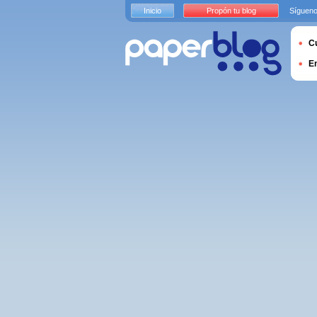
Inicio
Propón tu blog
Sígueno
Cu
E