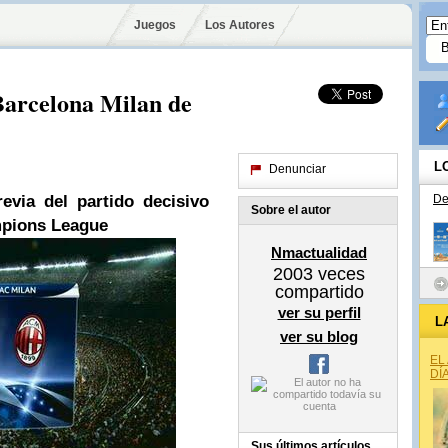
Juegos
Los Autores
 Barcelona Milan de
L
Denunciar
evia del partido decisivo
De
Sobre el autor
mpions League
Nmactualidad
2003
veces
compartido
ver su perfil
L
ver su blog
EL
DÍ
Sus últimos artículos