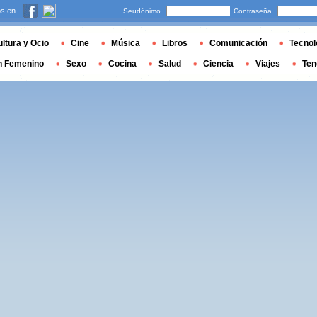
s en
Seudónimo
Contraseña
ltura y Ocio
Cine
Música
Libros
Comunicación
Tecnol
n Femenino
Sexo
Cocina
Salud
Ciencia
Viajes
Ten