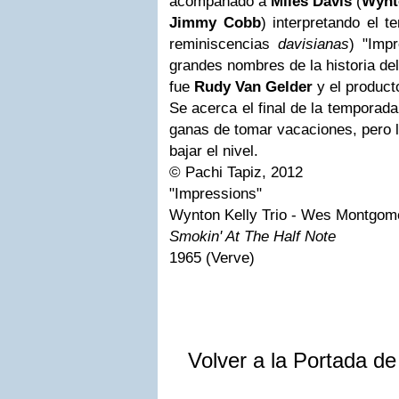
acompañado a
Miles Davis
(
Wynt
Jimmy Cobb
) interpretando el 
reminiscencias
davisianas
) "Imp
grandes nombres de la historia del
fue
Rudy Van Gelder
y el product
Se acerca el final de la temporad
ganas de tomar vacaciones, pero l
bajar el nivel.
© Pachi Tapiz, 2012
"Impressions"
Wynton Kelly Trio - Wes Montgom
Smokin' At The Half Note
1965 (Verve)
Volver a la Portada d