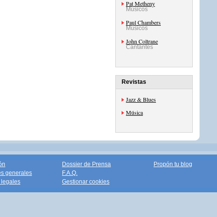
Pat Metheny
Músicos
Paul Chambers
Músicos
John Coltrane
Cantantes
Revistas
Jazz & Blues
Música
ón
Dossier de Prensa
Propón tu blog
s generales
F.A.Q.
legales
Gestionar cookies