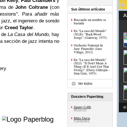
on Kelly
,
Paul Chambers
y
tema de
John Coltrane
(con
Sus últimos artículos
ressions". Para añadir más
J
Buscando un nombre se
 jazz, el ingeniero de sonido
traslada
or
Creed Taylor
.
En "La casa del Mundo"
a de
La Casa del Mundo
, hay
(XLII): "Back-Wood
Songs" (Gateway, 1975)
a sección de jazz intenta no
Orchestre National de
Jazz: Piazzolla! (Jazz
Village, 2012)
En "La casa del Mundo"
(XLI): "It Don't Mean A
Thing (If It Ain't Got That
ery
Swing)" (Dizzy Gillespie -
Stan Getz, 1953)
Ver todos
Dossiers Paperblog
Jimmy Cobb
Músicos
e
Miles Davis
Cantantes