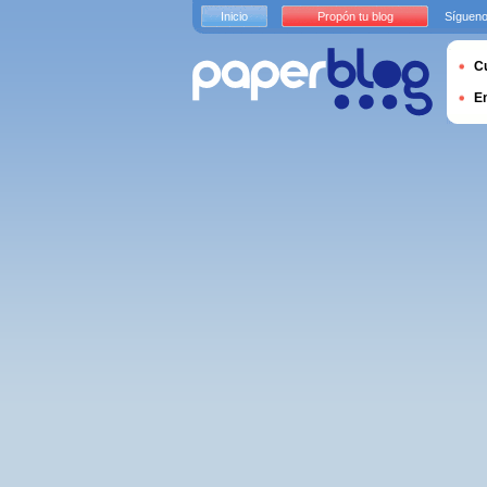
Inicio
Propón tu blog
Sígueno
Cu
E