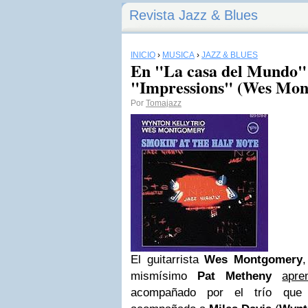
Revista Jazz & Blues
INICIO
›
MÚSICA
›
JAZZ & BLUES
En "La casa del Mundo"
"Impressions" (Wes Mon
Por
Tomajazz
El guitarrista
Wes Montgomery
mismísimo
Pat Metheny
apre
acompañado por el trío que