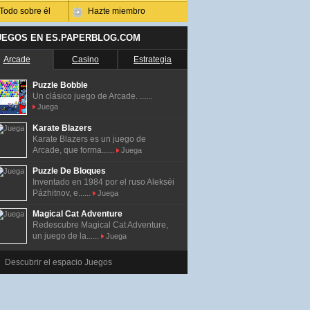
Todo sobre él
Hazte miembro
UEGOS EN ES.PAPERBLOG.COM
Arcade
Casino
Estrategia
Puzzle Bobble
Un clásico juego de Arcade. ......
Juega
Karate Blazers
Karate Blazers es un juego de
Arcade, que forma......
Juega
Puzzle De Bloques
Inventado en 1984 por el ruso Alekséi
Pázhitnov, e......
Juega
Magical Cat Adventure
Redescubre Magical Cat Adventure,
un juego de la......
Juega
Descubrir el espacio Juegos