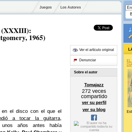
Juegos
Los Autores
 (XXXIII):
tgomery, 1965)
L
Ver el artículo original
Denunciar
EL
DÍ
Sobre el autor
Tomajazz
272
veces
compartido
ver su perfil
ver su blog
, en el disco con el que el
Est
ndió a tocar la guitarra
,
 unos años antes había