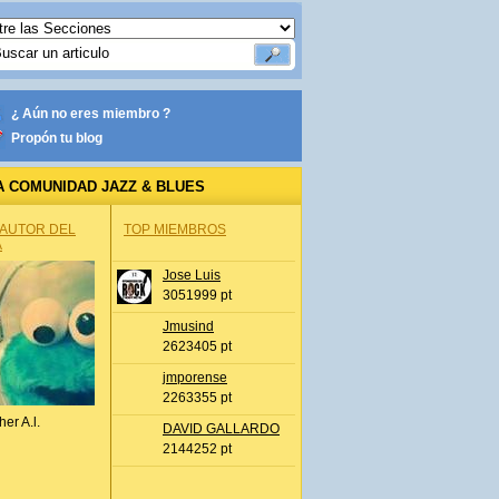
¿ Aún no eres miembro ?
Propón tu blog
A COMUNIDAD JAZZ & BLUES
 AUTOR DEL
TOP MIEMBROS
A
Jose Luis
3051999 pt
Jmusind
2623405 pt
jmporense
2263355 pt
her A.l.
DAVID GALLARDO
2144252 pt