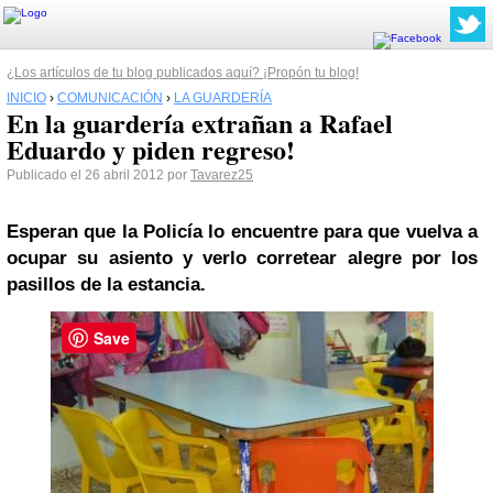
¿Los artículos de tu blog publicados aquí? ¡Propón tu blog!
INICIO
›
COMUNICACIÓN
›
LA GUARDERÍA
En la guardería extrañan a Rafael
Eduardo y piden regreso!
Publicado el 26 abril 2012 por
Tavarez25
Esperan que la Policía lo encuentre para que vuelva a
ocupar su asiento y verlo corretear alegre por los
pasillos de la estancia.
Save