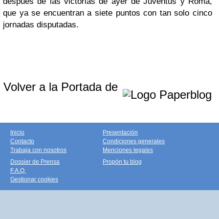
después de las victorias de ayer de Juventus y Roma,
que ya se encuentran a siete puntos con tan solo cinco
jornadas disputadas.
Volver a la Portada de
Inicio
Presentación
Contacto
Condiciones generales
Trabaja con nosotros
Menciones legales
Dossier de Prensa
Propón tu blog
F.A.Q.
Gestionar cookies