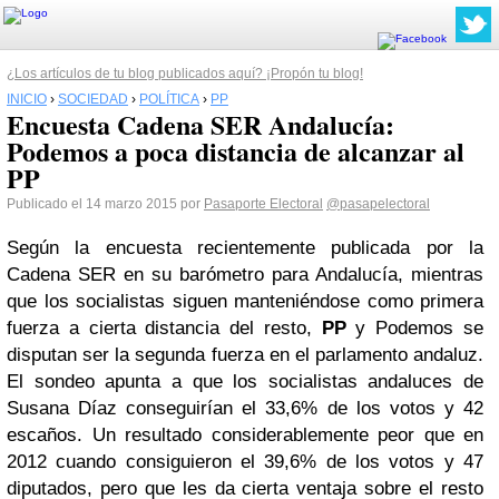
¿Los artículos de tu blog publicados aquí? ¡Propón tu blog!
INICIO
›
SOCIEDAD
›
POLÍTICA
›
PP
Encuesta Cadena SER Andalucía:
Podemos a poca distancia de alcanzar al
PP
Publicado el 14 marzo 2015 por
Pasaporte Electoral
@pasapelectoral
Según la encuesta recientemente publicada por la
Cadena SER en su barómetro para Andalucía, mientras
que los socialistas siguen manteniéndose como primera
fuerza a cierta distancia del resto,
PP
y Podemos se
disputan ser la segunda fuerza en el parlamento andaluz.
El sondeo apunta a que los socialistas andaluces de
Susana Díaz conseguirían el 33,6% de los votos y 42
escaños. Un resultado considerablemente peor que en
2012 cuando consiguieron el 39,6% de los votos y 47
diputados, pero que les da cierta ventaja sobre el resto