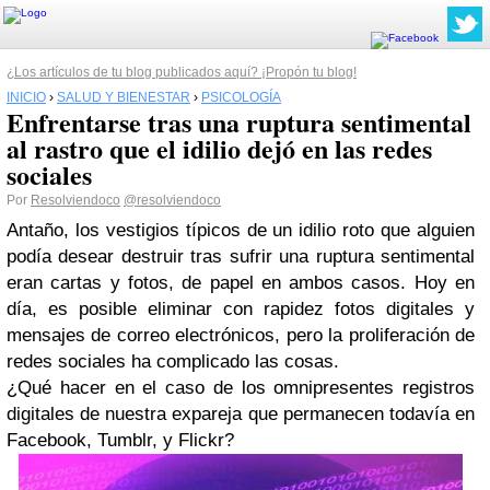
¿Los artículos de tu blog publicados aquí? ¡Propón tu blog!
INICIO
›
SALUD Y BIENESTAR
›
PSICOLOGÍA
Enfrentarse tras una ruptura sentimental
al rastro que el idilio dejó en las redes
sociales
Por
Resolviendoco
@resolviendoco
Antaño, los vestigios típicos de un idilio roto que alguien
podía desear destruir tras sufrir una ruptura sentimental
eran cartas y fotos, de papel en ambos casos. Hoy en
día, es posible eliminar con rapidez fotos digitales y
mensajes de correo electrónicos, pero la proliferación de
redes sociales ha complicado las cosas.
¿Qué hacer en el caso de los omnipresentes registros
digitales de nuestra expareja que permanecen todavía en
Facebook, Tumblr, y Flickr?