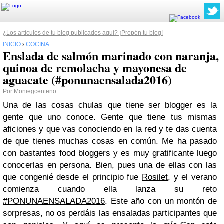
¿Los artículos de tu blog publicados aquí? ¡Propón tu blog!
INICIO
›
COCINA
Enslada de salmón marinado con naranja,
quinoa de remolacha y mayonesa de
aguacate (#ponunaensalada2016)
Por
Moniegcenteno
Una de las cosas chulas que tiene ser blogger es la
gente que uno conoce. Gente que tiene tus mismas
aficiones y que vas conociendo en la red y te das cuenta
de que tienes muchas cosas en común. Me ha pasado
con bastantes food bloggers y es muy gratificante luego
conocerlas en persona. Bien, pues una de ellas con las
que congenié desde el principio fue
Rosilet
, y el verano
comienza cuando ella lanza su reto
#PONUNAENSALADA2016
. Este año con un montón de
sorpresas, no os perdáis las ensaladas participantes que