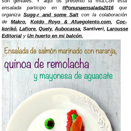
son geniales. Y aquí os presento la mía.
Con esta
ensalada participo en
#Ponunaensalada2016
que
organiza
Sugg-r and some Salt
con la colaboración
de
Makro
,
Koldo Royo & Afuegolento.com
,
Coc-
korikó
,
Lafiore
,
Quely
,
Aubocassa
, Santiveri,
Larousse
Editorial
y
Un huerto en mi balcón.