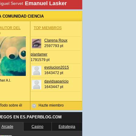
Emanuel Lasker
iguel Servet
A COMUNIDAD CIENCIA
 AUTOR DEL
TOP MIEMBROS
A
Clarena Roux
2597793 pt
plantamer
1791579 pt
evolucion2015
1643472 pt
her A.l.
davidsaparicio
1643447 pt
Todo sobre él
Hazte miembro
UEGOS EN ES.PAPERBLOG.COM
Arcade
Casino
Estrategia