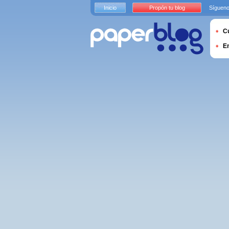
Inicio
Propón tu blog
Sígueno
Cu
E