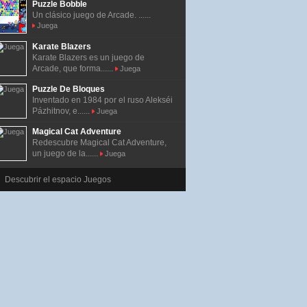
Puzzle Bobble
Un clásico juego de Arcade. ......
Juega
Karate Blazers
Karate Blazers es un juego de
Arcade, que forma......
Juega
Puzzle De Bloques
Inventado en 1984 por el ruso Alekséi
Pázhitnov, e......
Juega
Magical Cat Adventure
Redescubre Magical Cat Adventure,
un juego de la......
Juega
Descubrir el espacio Juegos