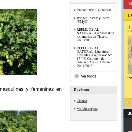
M
Rincón infantil al natural
L
Widget ShareMyCoord
(SMyC)
EL
REFLEJOS AL
DÍ
NATURAL. La bacanal de
los andrios de Tiziano.
28/10/2013
REFLEJOS AL
NATURAL. Literatura:
Leyendas aragonesas: Nº
17 ” El Gnomo ” de
Gustavo Adolfo Bécquer
29/11/2013
Ver todos
Est
 masculinas y femeninas en
Revistas
Ciencia
Mundo vegetal
J