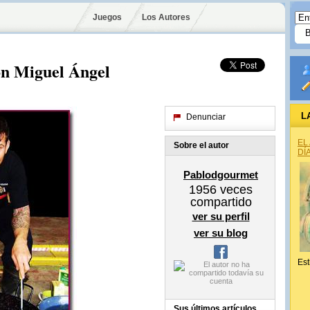
Juegos
Los Autores
on Miguel Ángel
L
Denunciar
EL
Sobre el autor
DÍ
Pablodgourmet
1956
veces
compartido
ver su perfil
ver su blog
Est
Sus últimos artículos