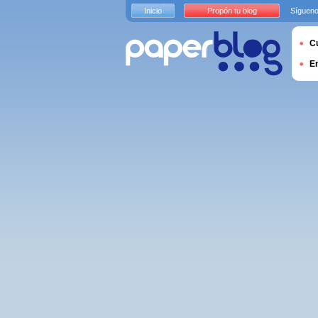
Inicio
Propón tu blog
Sígueno
Cu
E