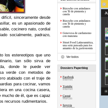
Bizcocho con arándanos
con Té de pimienta y
J
canela
 difícil, sinceramente desde
Bizcocho con arándanos
sillar, es un apasionado de
con Té de pimienta y
canela
sable, cocinero nato, cordial
Genovesa de cardamomo
iado socialmente, padrazo,
con manzana
Street Food Latinoamérica,
una serie pensada para los
amantes de la gastronomía
o los estereotipos que uno
Ver todos
inario, tan sólo sirva de
rda, donde le puede ver
Dossiers Paperblog
lsa verde con metodos de
Facebook
ro atabiado con el traje de
Internet
ardias para cocinar, vamos
Youtube
Internet
uiera en una cocina casera,
e mucho de él, que es capaz
Casual
Marcas
os recursos rudimentarios.
Segovia
ciudades