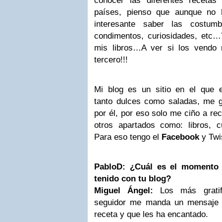
conocer las diferentes receta
países, pienso que aunque no 
interesante saber las costum
condimentos, curiosidades, etc…
mis libros…A ver si los vendo
tercero!!!
Mi blog es un sitio en el que e
tanto dulces como saladas, me g
por él, por eso solo me ciño a re
otros apartados como: libros, c
Para eso tengo el
Facebook
y Twi
PabloD: ¿Cuál es el momento 
tenido con tu blog?
Miguel Ángel:
Los más grati
seguidor me manda un mensaje 
receta y que les ha encantado.