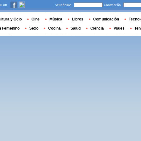
s en
Seudónimo
Contraseña
ltura y Ocio
Cine
Música
Libros
Comunicación
Tecnol
n Femenino
Sexo
Cocina
Salud
Ciencia
Viajes
Ten