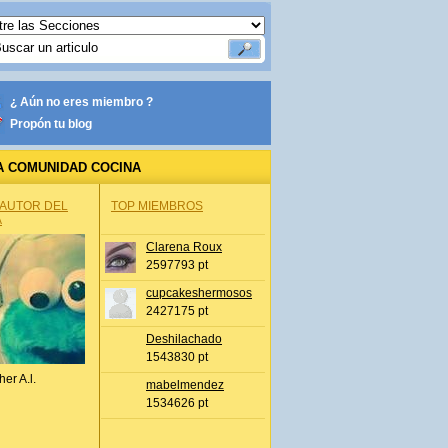
¿ Aún no eres miembro ?
Propón tu blog
A COMUNIDAD COCINA
 AUTOR DEL
TOP MIEMBROS
A
Clarena Roux
2597793 pt
cupcakeshermosos
2427175 pt
Deshilachado
1543830 pt
her A.l.
mabelmendez
1534626 pt