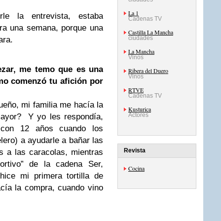
La 1
le la entrevista, estaba
Cadenas TV
ara una semana, porque una
Castilla La Mancha
ciudades
ara.
La Mancha
Vinos
zar, me temo que es una
Ribera del Duero
Vinos
mo comenzó tu afición por
RTVE
Cadenas TV
eño, mi familia me hacía la
Kusturica
Actores
mayor? Y yo les respondía,
 con 12 años cuando los
lero) a ayudarle a bañar las
Revista
s a las caracolas, mientras
ortivo” de la cadena Ser,
Cocina
ice mi primera tortilla de
cía la compra, cuando vino