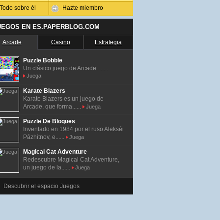
Todo sobre él
Hazte miembro
UEGOS EN ES.PAPERBLOG.COM
Arcade
Casino
Estrategia
Puzzle Bobble
Un clásico juego de Arcade. ......
Juega
Karate Blazers
Karate Blazers es un juego de
Arcade, que forma......
Juega
Puzzle De Bloques
Inventado en 1984 por el ruso Alekséi
Pázhitnov, e......
Juega
Magical Cat Adventure
Redescubre Magical Cat Adventure,
un juego de la......
Juega
Descubrir el espacio Juegos