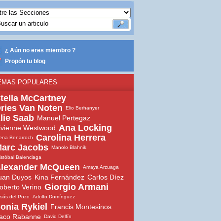
¿ Aún no eres miembro ?
Propón tu blog
EMAS POPULARES
tella McCartney
ries Van Noten
Elio Berhanyer
lie Saab
Manuel Pertegaz
Ana Locking
ivienne Westwood
Carolina Herrera
ena Benarroch
arc Jacobs
Manolo Blahnik
istóbal Balenciaga
lexander McQueen
Amaya Arzuaga
uan Duyos
Kina Fernández
Carlos Díez
Giorgio Armani
oberto Verino
sús del Pozo
Adolfo Domínguez
onia Rykiel
Francis Montesinos
aco Rabanne
David Delfín