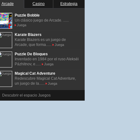
Arcade
Casino
Estrategia
Puzzle Bobble
Un clásico juego de Arcade. ......
Juega
Karate Blazers
Karate Blazers es un juego de
Arcade, que forma......
Juega
Puzzle De Bloques
Inventado en 1984 por el ruso Alekséi
Pázhitnov, e......
Juega
Magical Cat Adventure
Redescubre Magical Cat Adventure,
un juego de la......
Juega
Descubrir el espacio Juegos