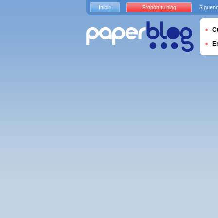
Inicio
Propón tu blog
Sígueno
Cu
E