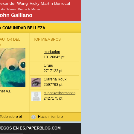
lexander Wang
Vicky Martín Berrocal
sto Dalmau
Día de la Madre
ohn Galliano
A COMUNIDAD BELLEZA
 AUTOR DEL
TOP MIEMBROS
A
martaelen
10126845 pt
tururu
2717122 pt
Clarena Roux
2597793 pt
her A.l.
cupcakeshermosos
2427175 pt
Todo sobre él
Hazte miembro
UEGOS EN ES.PAPERBLOG.COM