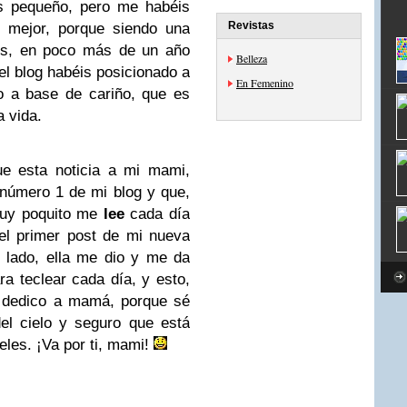
s pequeño, pero me habéis
Revistas
l mejor, porque siendo una
os, en poco más de un año
Belleza
l blog habéis posicionado a
En Femenino
do a base de cariño, que es
 vida.
ue esta noticia a mi mami,
número 1 de mi blog y que,
muy poquito me
lee
cada día
 el primer post de mi nueva
 lado, ella me dio y me da
ra teclear cada día, y esto,
o dedico a mamá, porque sé
el cielo y seguro que está
eles. ¡Va por ti, mami!