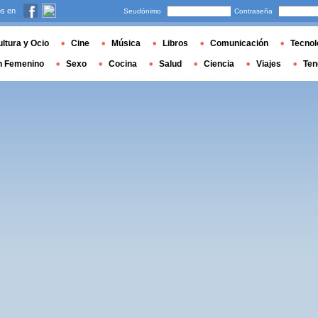
s en
Seudónimo
Contraseña
ltura y Ocio
Cine
Música
Libros
Comunicación
Tecnol
n Femenino
Sexo
Cocina
Salud
Ciencia
Viajes
Ten