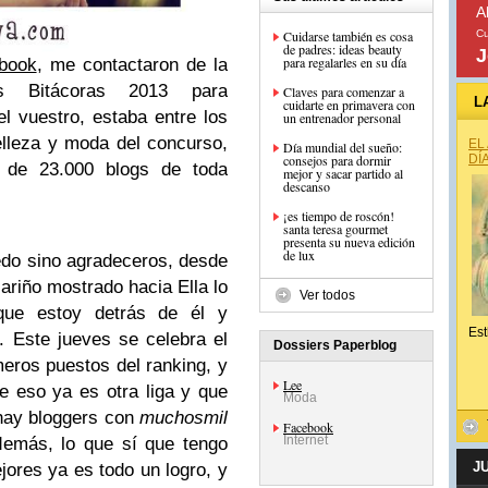
A
Cuidarse también es cosa
Cu
de padres: ideas beauty
J
para regalarles en su día
book
, me contactaron de la
os Bitácoras 2013 para
Claves para comenzar a
L
cuidarte en primavera con
l vuestro, estaba entre los
un entrenador personal
belleza y moda del concurso,
EL
Día mundial del sueño:
consejos para dormir
DÍ
 de 23.000 blogs de toda
mejor y sacar partido al
descanso
¡es tiempo de roscón!
santa teresa gourmet
presenta su nueva edición
de lux
edo sino agradeceros, desde
ariño mostrado hacia Ella lo
Ver todos
que estoy detrás de él y
Est
. Este jueves se celebra el
Dossiers Paperblog
meros puestos del ranking, y
Lee
 eso ya es otra liga y que
Moda
 hay bloggers con
muchosmil
Facebook
Internet
demás, lo que sí que tengo
J
jores ya es todo un logro, y