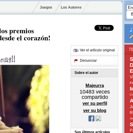
Juegos
Los Autores
 los premios
desde el corazón!
T
Ver el artículo original
S
Denunciar
D
E
Sobre el autor
V
El
Majeurra
M
10483
veces
Cr
compartido
A
ver su perfil
J
ver su blog
R
Je
S
P
Sus últimos artículos