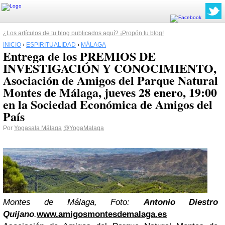
¿Los artículos de tu blog publicados aquí? ¡Propón tu blog!
INICIO
›
ESPIRITUALIDAD
›
MÁLAGA
Entrega de los PREMIOS DE
INVESTIGACIÓN Y CONOCIMIENTO,
Asociación de Amigos del Parque Natural
Montes de Málaga, jueves 28 enero, 19:00
en la Sociedad Económica de Amigos del
País
Por
Yogasala Málaga
@YogaMalaga
Montes de Málaga, Foto:
Antonio Diestro
Quijano
.
www.amigosmontesdemalaga.es