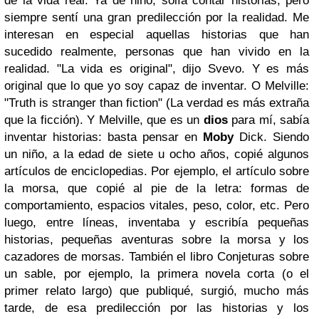
de la vida real. Ya de niño, solía contar historias, pero
siempre sentí una gran predilección por la realidad. Me
interesan en especial aquellas historias que han
sucedido realmente, personas que han vivido en la
realidad. "La vida es original", dijo Svevo. Y es más
original que lo que yo soy capaz de inventar. O Melville:
"Truth is stranger than fiction" (La verdad es más extraña
que la ficción). Y Melville, que es un
dios
para mí, sabía
inventar historias: basta pensar en
Moby
Dick. Siendo
un niño, a la edad de siete u ocho años, copié algunos
artículos de enciclopedias. Por ejemplo, el artículo sobre
la morsa, que copié al pie de la letra: formas de
comportamiento, espacios vitales, peso, color, etc. Pero
luego, entre líneas, inventaba y escribía pequeñas
historias, pequeñas aventuras sobre la morsa y los
cazadores de morsas. También el libro Conjeturas sobre
un sable, por ejemplo, la primera novela corta (o el
primer relato largo) que publiqué, surgió, mucho más
tarde, de esa predilección por las historias y los