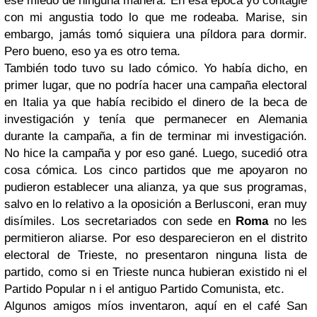
ese miedo de ninguna manera. En esa época yo contagié
con mi angustia todo lo que me rodeaba. Marise, sin
embargo, jamás tomó siquiera una píldora para dormir.
Pero bueno, eso ya es otro tema.
También todo tuvo su lado cómico. Yo había dicho, en
primer lugar, que no podría hacer una campaña electoral
en Italia ya que había recibido el dinero de la beca de
investigación y tenía que permanecer en Alemania
durante la campaña, a fin de terminar mi investigación.
No hice la campaña y por eso gané. Luego, sucedió otra
cosa cómica. Los cinco partidos que me apoyaron no
pudieron establecer una alianza, ya que sus programas,
salvo en lo relativo a la oposición a Berlusconi, eran muy
disímiles. Los secretariados con sede en
Roma
no les
permitieron aliarse. Por eso desparecieron en el distrito
electoral de Trieste, no presentaron ninguna lista de
partido, como si en Trieste nunca hubieran existido ni el
Partido Popular n i el antiguo Partido Comunista, etc.
Algunos amigos míos inventaron, aquí en el café San