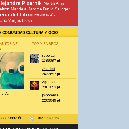
lejandra Pizarnik
Martin Amis
elson Mandela
Jerome David Salinger
eria del Libro
Roberto Bolaño
ario Vargas Llosa
A COMUNIDAD CULTURA Y OCIO
 AUTOR DEL
TOP MIEMBROS
A
sepelaci
3268367 pt
Jmusind
2622697 pt
Agramar
2361053 pt
her A.l.
jmporense
2263049 pt
Todo sobre él
Hazte miembro