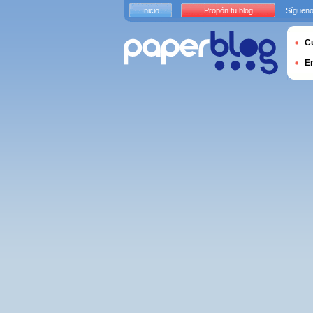
Inicio
Propón tu blog
Sígueno
Cu
E