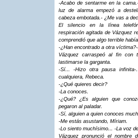
-Acabo de sentarme en la cama.-
luz de alarma empezó a destel
cabeza embotada.- ¿Me vas a deci
El silencio en la línea telef
respiración agitada de Vázquez r
comprendió que algo terrible habí
-¿Han encontrado a otra víctima?-
Vázquez carraspeó al fin con 
lastimarse la garganta.
-Sí... -Hizo otra pausa infinit
cualquiera, Rebeca.
-¿Qué quieres decir?
-La conoces.
-¿Qué? ¿Es alguien que conoz
pegaron al paladar.
-Sí, alguien a quien conoces much
-Me estás asustando, Míriam.
-Lo siento muchísimo... -La voz d
Vázquez pronunció el nombre d