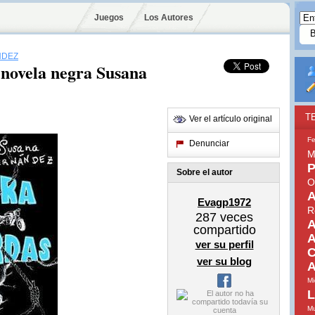
Juegos
Los Autores
NDEZ
e novela negra Susana
T
Ver el artículo original
Fe
Denunciar
M
P
Sobre el autor
O
A
Evagp1972
R
287
veces
A
compartido
A
ver su perfil
C
ver su blog
A
Mi
L
Mu