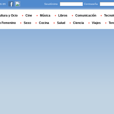
s en
Seudónimo
Contraseña
ltura y Ocio
Cine
Música
Libros
Comunicación
Tecnol
n Femenino
Sexo
Cocina
Salud
Ciencia
Viajes
Ten