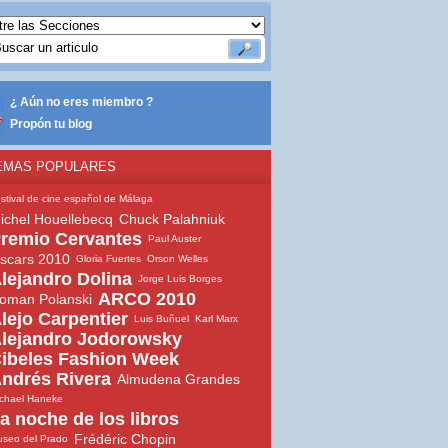
¿ Aún no eres miembro ?
Propón tu blog
EMAS POPULARES
stival de cine español de Málaga
ichel Houellebecq
Chuck Palahniuk
remio Cervantes
Paul Auster
scars 2010
Gloria Fuertes
Orson Welles
lejandro Dolina
Jorge Luis Borges
ARCO 2010
oman Polanski
lejo Carpentier
Luis Buñuel
Karl Marx
lejandro Jodorowsky
ibeles Fashion Week
ndrés Rivera
Almudena Grandes
chael Haneke
a noche de los libros
Frédéric Chopin
seo del Prado