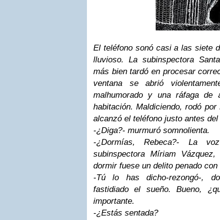
El teléfono sonó casi a las siete
lluvioso. La subinspectora Sant
más bien tardó en procesar corre
ventana se abrió violentamen
malhumorado y una ráfaga de ai
habitación. Maldiciendo, rodó por
alcanzó el teléfono justo antes del
-¿Diga?- murmuró somnolienta.
-¿Dormías, Rebeca?- La vo
subinspectora Míriam Vázquez, 
dormir fuese un delito penado con 
-Tú lo has dicho-rezongó-, 
fastidiado el sueño. Bueno, ¿
importante.
-¿Estás sentada?