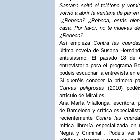
Santana soltó el teléfono y vomit
volvió a abrir la ventana de par en
-¿Rebeca? ¿Rebeca, estás bie
casa. Por favor, no te muevas 
¿Rebeca?
Así empieza
Contra las cuerda
última novela de Susana Hernán
entusiasmo.
El pasado 18 de o
entrevistarla para el programa B
podéis escuchar
la entrevista
en e
Si queréis conocer la primera p
Curvas peligrosas
(2010) podéi
artículo de MiraLes
.
Ana María Vilallonga
, escritora,
de Barcelona y crítica especialis
recientemente
Contra las cuer
mítica librería especializada en
Negra y Criminal
. Podéis ver l