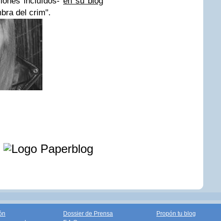
llones incluídos-
en su blog
mbra del crim".
e
ón
Dossier de Prensa
Propón tu blog