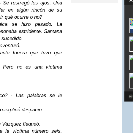
J
 Se restregó los ojos. Una
lar en algún rincón de su
r qué ocurre o no?
ónica se hizo pesado. La
esonaba estridente. Santana
a sucedido.
aventuró.
tanta fuerza que tuvo que
a-. Pero no es una víctima
co? - Las palabras se le
o-explicó despacio.
e Vázquez flaqueó.
e la víctima número seis.