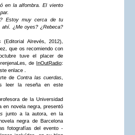
ó en la alfombra. El viento
 par.
n? Estoy muy cerca de tu
de ahí. ¿Me oyes? ¿Rebeca?
s
(Editorial Alrevés, 2012),
dez, que os recomiendo con
ctubre tuve el placer de
erenjenaLes, de
InOutRadio
:
ste enlace .
arte de
Contra las cuerdas
,
s leer la reseña
en este
 profesora de la Universidad
ta en novela negra, presentó
das
junto a la autora,
en la
 novela negra de Barcelona
as fotografías del evento -