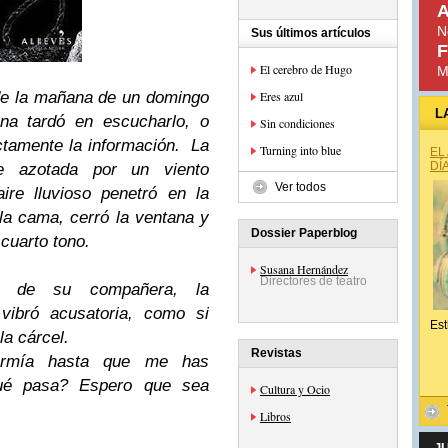
A
N
Sus últimos artículos
F
El cerebro de Hugo
M
 de la mañana de un domingo
Eres azul
L
ana tardó en escucharlo, o
Sin condiciones
ctamente la información. La
Turning into blue
EL
DÍ
te azotada por un viento
Ver todos
re lluvioso penetró en la
 la cama, cerró la ventana y
Dossier Paperblog
 cuarto tono.
Susana Hernández
Directores de teatro
z de su compañera, la
vibró acusatoria, como si
Est
la cárcel.
Revistas
dormía hasta que me has
qué pasa? Espero que sea
Cultura y Ocio
Libros