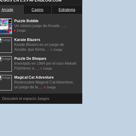
UEGOS EN ES.PAPERBLOG.COM
Arcade
Casino
Estrategia
Puzzle Bobble
Un clásico juego de Arcade. ......
Juega
Karate Blazers
Karate Blazers es un juego de
Arcade, que forma......
Juega
Puzzle De Bloques
Inventado en 1984 por el ruso Alekséi
Pázhitnov, e......
Juega
Magical Cat Adventure
Redescubre Magical Cat Adventure,
un juego de la......
Juega
Descubrir el espacio Juegos