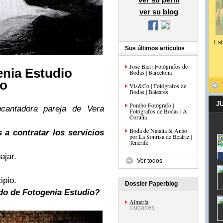
ver su blog
Est
Sus últimos artículos
Jose Biel | Fotógrafos de
enia Estudio
Bodas | Barcelona
ro
Vis&Co | Fotógrafos de
Bodas | Baleares
J
Pombo Fotógrafo |
cantadora pareja de Vera
Fotógrafos de Bodas | A
Coruña
Boda de Natalia & Anxo
 a contratar los servicios
por La Sonrisa de Beatriz |
Tenerife
ajar.
Ver todos
ipio.
Dossier Paperblog
do de Fotogenia Estudio?
Almería
ciudades