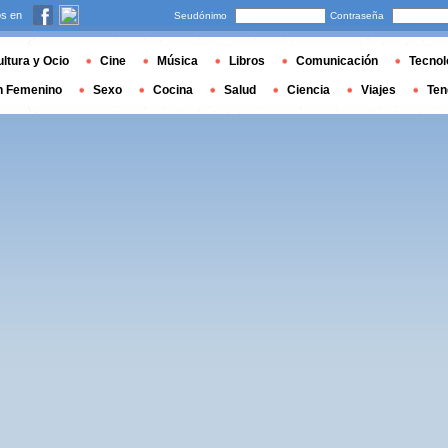
s en
Seudónimo
Contraseña
ltura y Ocio
Cine
Música
Libros
Comunicación
Tecnol
n Femenino
Sexo
Cocina
Salud
Ciencia
Viajes
Ten