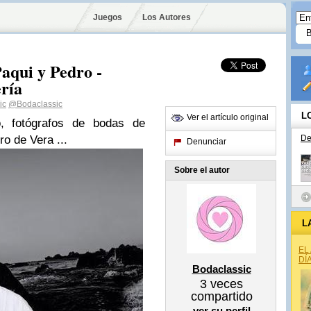
Juegos
Los Autores
Paqui y Pedro -
ría
ic
@Bodaclassic
L
Ver el artículo original
o, fotógrafos de bodas de
ro de Vera ...
De
Denunciar
Sobre el autor
L
EL
DÍ
Bodaclassic
3
veces
compartido
ver su perfil