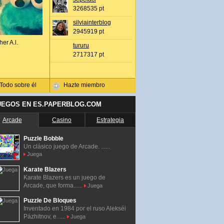
3268535 pt
silviainterblog
2945919 pt
her A.l.
tururu
2717317 pt
Todo sobre él
Hazte miembro
UEGOS EN ES.PAPERBLOG.COM
Arcade
Casino
Estrategia
Puzzle Bobble
Un clásico juego de Arcade. ......
Juega
Karate Blazers
Karate Blazers es un juego de
Arcade, que forma......
Juega
Puzzle De Bloques
Inventado en 1984 por el ruso Alekséi
Pázhitnov, e......
Juega