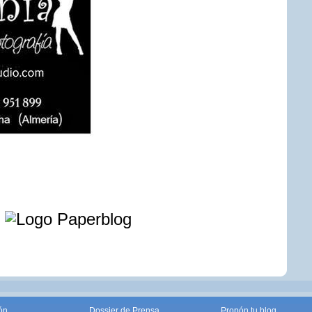
e
ón
Dossier de Prensa
Propón tu blog