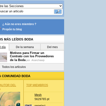
¿ Aún no eres miembro ?
Propón tu blog
OS MÁS LEÍDOS BODA
l día
De la semana
Del mes
Motivos para Firmar un
Contrato con los Proveedores
de la Boda
por
Aranchawp
Todos los artículos
A COMUNIDAD BODA
 AUTOR DEL
TOP MIEMBROS
A
Mesh
5629765 pt
sepelaci