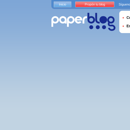
Inicio
Propón tu blog
Sígueno
Cu
E