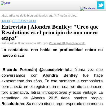
¿Los artículos de tu blog publicados aquí? ¡Propón tu blog!
INICIO
›
CULTURA Y OCIO
Entrevista | Alondra Bentley: "Creo que
Resolutions es el principio de una nueva
etapa"
Publicado el 05 noviembre 2015 por
Portman918
@ecosdelvinilo
La cantautora nos habla en profundidad sobre su
nuevo disco
[
Ricardo Portmán
]
@ecosdelvinilo
La última vez que
conversamos con
Alondra Bentley
fue hace
exactamente dos años. En ese momento la compositora
permanecía en el registro con el cual se dio a conocer:
folk alternativo, letras introspectivas y ecos vintage. La
actualidad de Alondra 2015 tiene nombre propio:
Resolutions
. Su nuevo disco largo, esperado con mucha