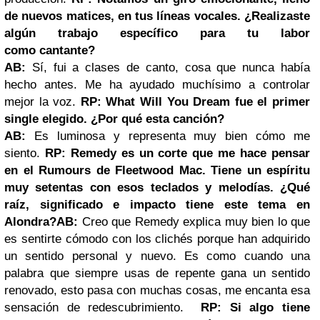
de nuevos matices, en tus líneas vocales. ¿Realizaste
algún trabajo específico para tu labor
como
cantante?
AB:
Sí, fui a clases de canto, cosa que nunca había
hecho antes. Me ha ayudado muchísimo a controlar
mejor la voz.
RP: What Will You Dream fue el primer
single elegido. ¿Por qué esta canción?
AB:
Es luminosa y representa muy bien cómo me
siento.
RP: Remedy es un corte que me hace pensar
en el Rumours de Fleetwood Mac.
Tiene un espíritu
muy setentas con esos teclados y melodías. ¿Qué
raíz,
significado e impacto tiene este tema en
Alondra?
AB:
Creo que Remedy explica muy bien lo que
es sentirte cómodo con los clichés porque han adquirido
un sentido personal y nuevo. Es como cuando una
palabra que siempre usas de repente gana un sentido
renovado, esto pasa con muchas cosas, me encanta esa
sensación de redescubrimiento.
RP: Si algo tiene