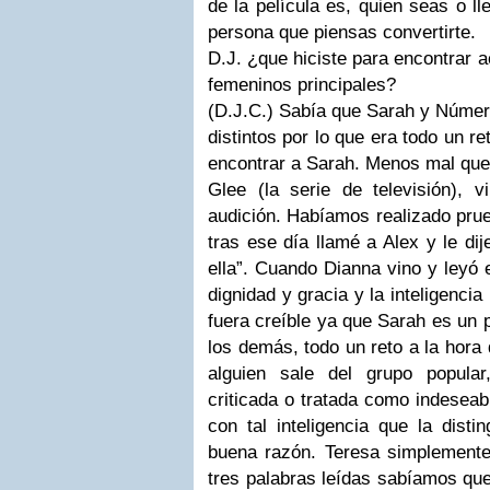
de la película es, quien seas o ll
persona que piensas convertirte.
D.J. ¿que hiciste para encontrar a
femeninos principales?
(D.J.C.)
Sabía que Sarah y Númer
distintos por lo que era todo un r
encontrar a Sarah. Menos mal qu
Glee
(la serie de televisión), 
audición. Habíamos realizado prue
tras ese día llamé a
Alex
y le dij
ella”. Cuando
Dianna
vino y leyó 
dignidad y gracia y la inteligenci
fuera creíble ya que Sarah es un 
los demás, todo un reto a la hora 
alguien sale del grupo popula
criticada o tratada como indeseab
con tal inteligencia que la dist
buena razón. Teresa simplemente 
tres palabras leídas sabíamos que