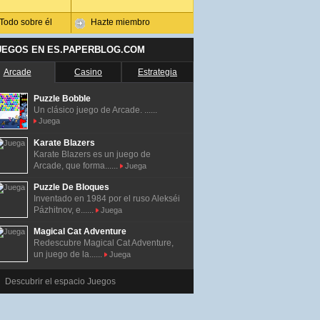
Todo sobre él
Hazte miembro
UEGOS EN ES.PAPERBLOG.COM
Arcade
Casino
Estrategia
Puzzle Bobble
Un clásico juego de Arcade. ......
Juega
Karate Blazers
Karate Blazers es un juego de
Arcade, que forma......
Juega
Puzzle De Bloques
Inventado en 1984 por el ruso Alekséi
Pázhitnov, e......
Juega
Magical Cat Adventure
Redescubre Magical Cat Adventure,
un juego de la......
Juega
Descubrir el espacio Juegos