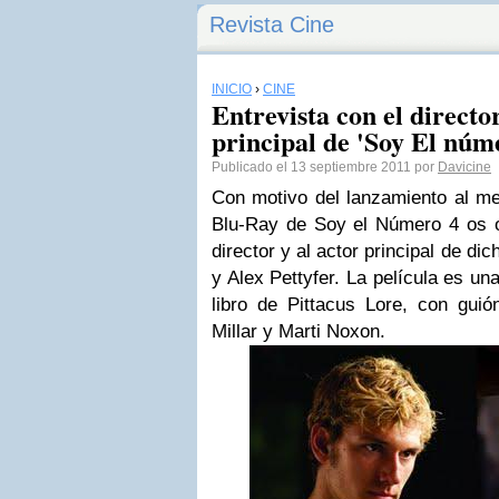
Revista Cine
INICIO
›
CINE
Entrevista con el directo
principal de 'Soy El núm
Publicado el 13 septiembre 2011 por
Davicine
Con motivo del lanzamiento al 
Blu-Ray de
Soy el Número 4
os o
director y al actor principal de di
y
Alex Pettyfer
. La película es un
libro de
Pittacus Lore
, con gui
Millar
y
Marti Noxon
.