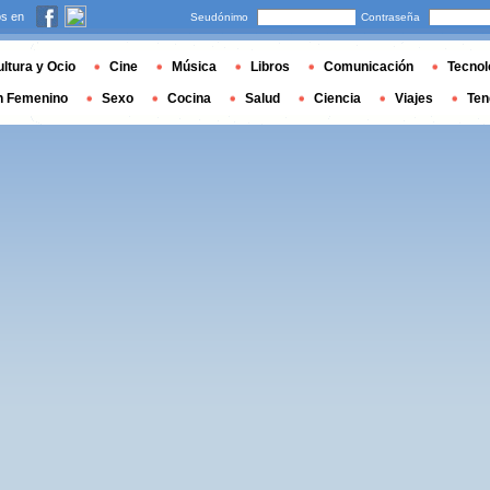
s en
Seudónimo
Contraseña
ltura y Ocio
Cine
Música
Libros
Comunicación
Tecnol
n Femenino
Sexo
Cocina
Salud
Ciencia
Viajes
Ten