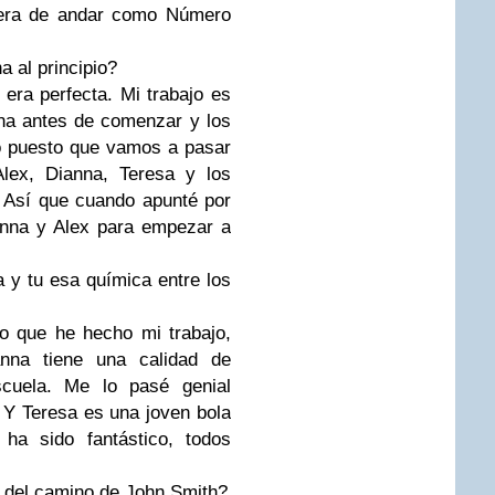
nera de andar como Número
 al principio?
era perfecta. Mi trabajo es
ena antes de comenzar y los
o puesto que vamos a pasar
Alex
,
Dianna
,
Teresa
y los
 Así que cuando apunté por
nna
y
Alex
para empezar a
 y tu esa química entre los
eo que he hecho mi trabajo,
anna
tiene una calidad de
scuela. Me lo pasé genial
. Y Teresa es una joven bola
 ha sido fantástico, todos
a del camino de John Smith?