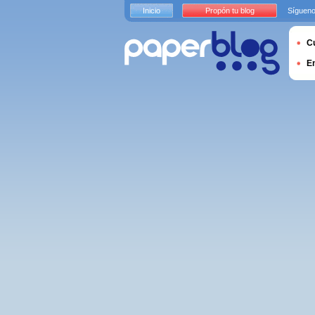
Inicio
Propón tu blog
Sígueno
Cu
E