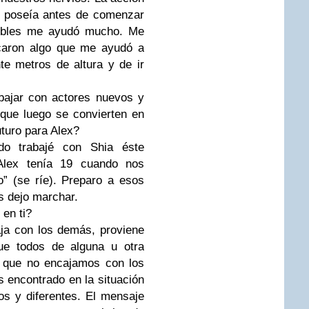
o poseía antes de comenzar
 dobles me ayudó mucho. Me
lcaron algo que me ayudó a
te metros de altura y de ir
abajar con actores nuevos y
que luego se convierten en
uturo para Alex?
do trabajé con
Shia
éste
Alex
tenía 19 cuando nos
” (se ríe). Preparo a esos
s dejo marchar.
 en ti?
ja con los demás, proviene
que todos de alguna u otra
 que no encajamos con los
encontrado en la situación
s y diferentes. El mensaje