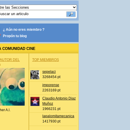
¿ Aún no eres miembro ?
Propón tu blog
A COMUNIDAD CINE
 AUTOR DEL
TOP MIEMBROS
A
sepelaci
3268454 pt
jmporense
2263169 pt
Claudio Antonio Diaz
Muñoz
1966231 pt
her A.l.
lapalomitamecanica
1417930 pt