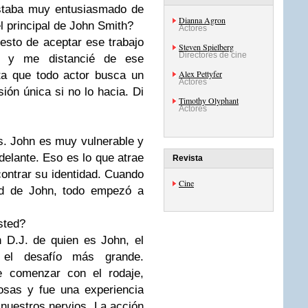
estaba muy entusiasmado de
Dianna Agron
el principal de John Smith?
Actores
uesto de aceptar ese trabajo
Steven Spielberg
Directores de cine
y me distancié de ese
Alex Pettyfer
ta que todo actor busca un
Actores
ión única si no lo hacia. Di
Timothy Olyphant
Actores
s. John es muy vulnerable y
 delante. Eso es lo que atrae
Revista
contrar su identidad. Cuando
Cine
ad de John, todo empezó a
sted?
on
D.J.
de quien es John, el
 el desafío más grande.
 comenzar con el rodaje,
osas y fue una experiencia
 nuestros nervios. La acción