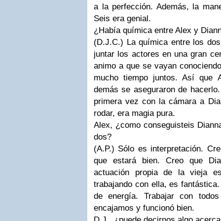
a la perfección. Además, la ma
Seis era genial.
¿Había química entre Alex y Dianna
(D.J.C.)
La química entre los dos 
juntar los actores en una gran c
animo a que se vayan conociend
mucho tiempo juntos. Así que
demás se aseguraron de hacerlo.
primera vez con la cámara a
Dia
rodar, era magia pura.
Alex, ¿como conseguisteis Dianna
dos?
(A.P.)
Sólo es interpretación. Cr
que estará bien. Creo que
Di
actuación propia de la vieja e
trabajando con ella, es fantástica
de energía. Trabajar con todos
encajamos y funcionó bien.
D.J., ¿puede decirnos algo acerc