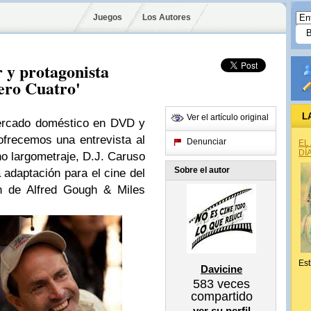
Juegos
Los Autores
r y protagonista
ero Cuatro'
L
Ver el artículo original
mercado doméstico en DVD y
frecemos una entrevista al
Denunciar
EL
DÍ
cho largometraje,
D.J. Caruso
Sobre el autor
a adaptación para el cine del
ón de
Alfred Gough
&
Miles
Est
Davicine
583
veces
compartido
ver su perfil