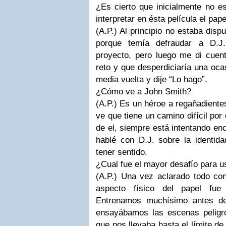
¿Es cierto que inicialmente no 
interpretar en ésta película el pap
(A.P.)
Al principio no estaba disp
porque temía defraudar a
D.J.
proyecto, pero luego me di cuen
reto y que desperdiciaría una ocas
media vuelta y dije “Lo hago”.
¿Cómo ve a John Smith?
(A.P.)
Es un héroe a regañadiente
ve que tiene un camino difícil por
de el, siempre está intentando en
hablé con
D.J.
sobre la identid
tener sentido.
¿Cual fue el mayor desafío para u
(A.P.)
Una vez aclarado todo c
aspecto físico del papel fue
Entrenamos muchísimo antes de
ensayábamos las escenas peligr
que nos llevaba hasta el límite de