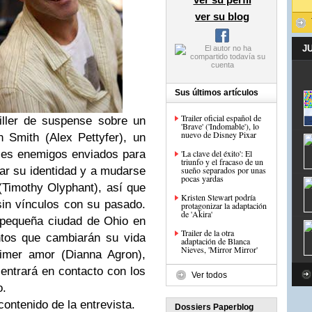
ver su blog
J
Sus últimos artículos
Trailer oficial español de
iller de suspense sobre un
'Brave' ('Indomable'), lo
nuevo de Disney Pixar
n Smith (
Alex Pettyfer
), un
bles enemigos enviados para
'La clave del éxito': El
triunfo y el fracaso de un
iar su identidad y a mudarse
sueño separados por unas
pocas yardas
(
Timothy Olyphant
), así que
Kristen Stewart podría
in vínculos con su pasado.
protagonizar la adaptación
de 'Akira'
a pequeña ciudad de Ohio en
Trailer de la otra
entos que cambiarán su vida
adaptación de Blanca
Nieves, 'Mirror Mirror'
imer amor (
Dianna Agron
),
entrará en contacto con los
Ver todos
o.
ontenido de la entrevista.
Dossiers Paperblog