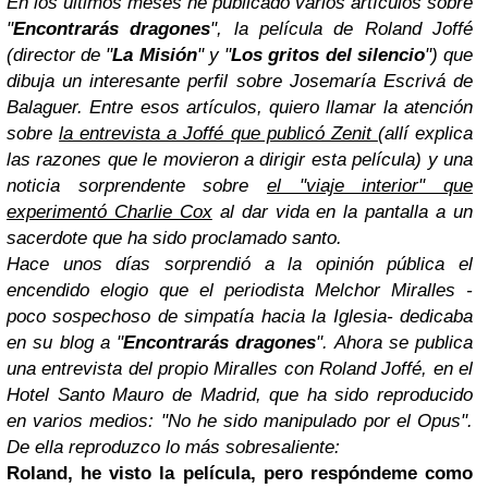
En los últimos meses he publicado
varios artículos sobre
"
Encontrarás dragones
"
, la película de Roland Joffé
(director de "
La Misión
" y "
Los gritos del silencio
") que
dibuja un interesante perfil sobre Josemaría Escrivá de
Balaguer. Entre esos artículos, quiero llamar la atención
sobre
la entrevista a Joffé que publicó Zenit
(allí explica
las razones que le movieron a dirigir esta película) y una
noticia sorprendente sobre
el "viaje interior" que
experimentó Charlie Cox
al dar vida en la pantalla a un
sacerdote que ha sido proclamado santo.
Hace unos días sorprendió a la opinión pública el
encendido elogio que el periodista Melchor Miralles -
poco sospechoso de simpatía hacia la Iglesia-
dedicaba
en su blog a "
Encontrarás dragones
"
. Ahora se publica
una entrevista del propio Miralles con Roland Joffé, en el
Hotel Santo Mauro de Madrid, que ha sido reproducido
en varios medios:
"No he sido manipulado por el Opus"
.
De ella reproduzco lo más sobresaliente:
Roland, he visto la película, pero respóndeme como