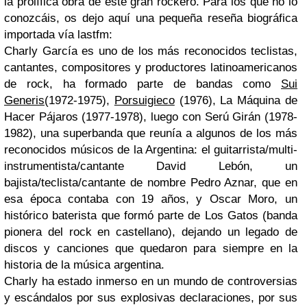
la prolífica obra de este gran rockero. Para los que no lo
conozcáis, os dejo aquí una pequeña reseña biográfica
importada vía lastfm:
Charly García
es uno de los más reconocidos teclistas,
cantantes, compositores y productores latinoamericanos
de rock, ha formado parte de bandas como
Sui
Generis
(1972-1975),
Porsuigieco
(1976), La Máquina de
Hacer Pájaros (1977-1978), luego con
Serú Girán
(1978-
1982), una superbanda que reunía a algunos de los más
reconocidos músicos de la Argentina: el guitarrista/multi-
instrumentista/cantante David Lebón, un
bajista/teclista/cantante de nombre Pedro Aznar, que en
esa época contaba con 19 años, y Oscar Moro, un
histórico baterista que formó parte de Los Gatos (banda
pionera del rock en castellano), dejando un legado de
discos y canciones que quedaron para siempre en la
historia de la música argentina.
Charly ha estado inmerso en un mundo de controversias
y escándalos por sus explosivas declaraciones, por sus