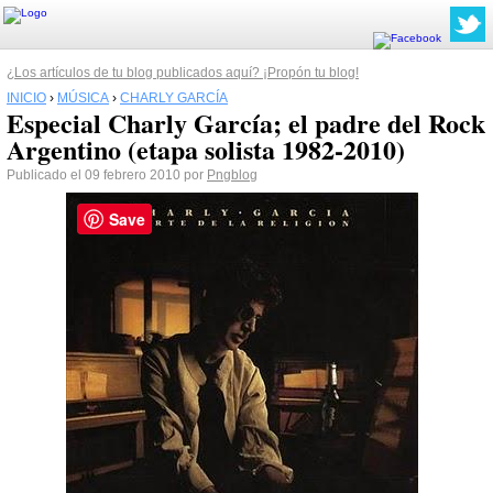
¿Los artículos de tu blog publicados aquí? ¡Propón tu blog!
INICIO
›
MÚSICA
›
CHARLY GARCÍA
Especial Charly García; el padre del Rock
Argentino (etapa solista 1982-2010)
Publicado el 09 febrero 2010 por
Pngblog
Save