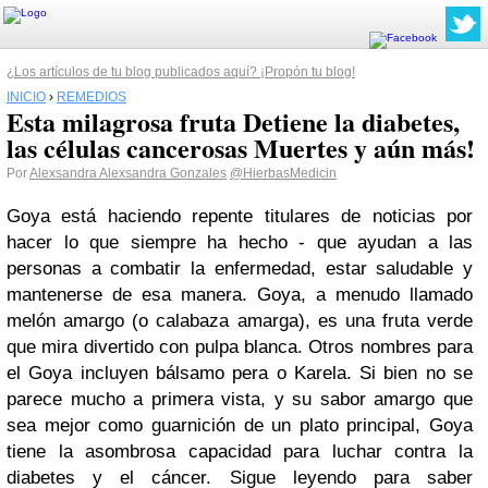
¿Los artículos de tu blog publicados aquí? ¡Propón tu blog!
INICIO
›
REMEDIOS
Esta milagrosa fruta Detiene la diabetes,
las células cancerosas Muertes y aún más!
Por
Alexsandra Alexsandra Gonzales
@HierbasMedicin
Goya está haciendo repente titulares de noticias por
hacer lo que siempre ha hecho - que ayudan a las
personas a combatir la enfermedad, estar saludable y
mantenerse de esa manera. Goya, a menudo llamado
melón amargo (o calabaza amarga), es una fruta verde
que mira divertido con pulpa blanca. Otros nombres para
el Goya incluyen bálsamo pera o Karela. Si bien no se
parece mucho a primera vista, y su sabor amargo que
sea mejor como guarnición de un plato principal, Goya
tiene la asombrosa capacidad para luchar contra la
diabetes y el cáncer. Sigue leyendo para saber