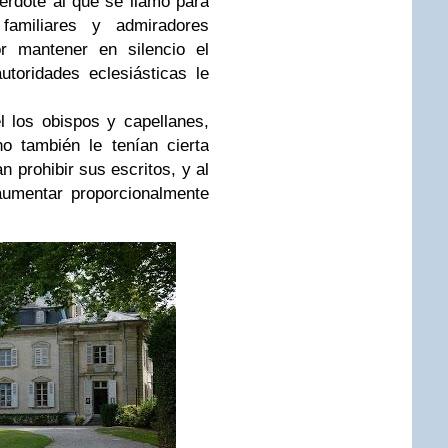
erdote al que se llamó para
familiares y admiradores
r mantener en silencio el
toridades eclesiásticas le
 los obispos y capellanes,
o también le tenían cierta
n prohibir sus escritos, y al
aumentar proporcionalmente