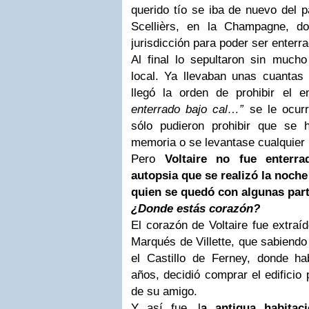
querido tío se iba de nuevo del p
Scellièrs, en la Champagne, d
jurisdicción para poder ser enterra
Al final lo sepultaron sin mucho
local. Ya llevaban unas cuanta
llegó la orden de prohibir el e
enterrado bajo cal…”
se le ocurr
sólo pudieron prohibir que se
memoria o se levantase cualquie
Pero
Voltaire no fue enterra
autopsia que se realizó la noche
quien se quedó con algunas part
¿Donde estás corazón?
El corazón de Voltaire fue extraí
Marqués de Villette, que sabiendo 
el Castillo de Ferney, donde ha
años, decidió comprar el edificio 
de su amigo.
Y así fue, l
a antigua habitac