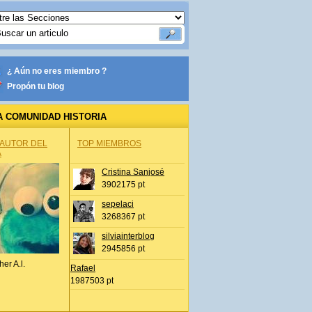
¿ Aún no eres miembro ?
Propón tu blog
A COMUNIDAD HISTORIA
 AUTOR DEL
TOP MIEMBROS
A
Cristina Sanjosé
3902175 pt
es
sepelaci
3268367 pt
silviainterblog
2945856 pt
her A.l.
Rafael
1987503 pt