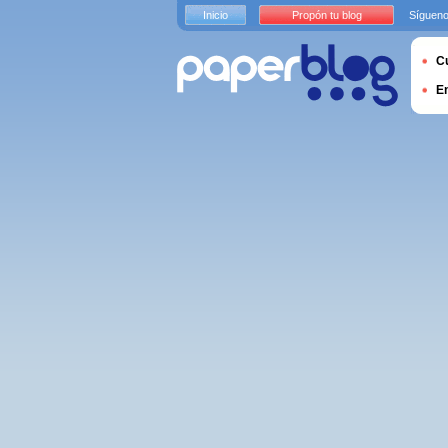
Inicio
Propón tu blog
Sígueno
Cu
E