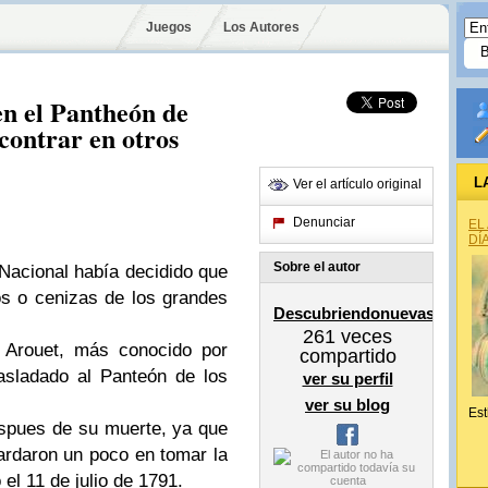
Juegos
Los Autores
en el Pantheón de
contrar en otros
L
Ver el artículo original
Denunciar
EL
DÍ
Sobre el autor
 Nacional había decidido que
os o cenizas de los grandes
Descubriendonuevasciudad
261
veces
e Arouet, más conocido por
compartido
asladado al Panteón de los
ver su perfil
ver su blog
Est
espues de su muerte, ya que
Tardaron un poco en tomar la
el 11 de julio de 1791.