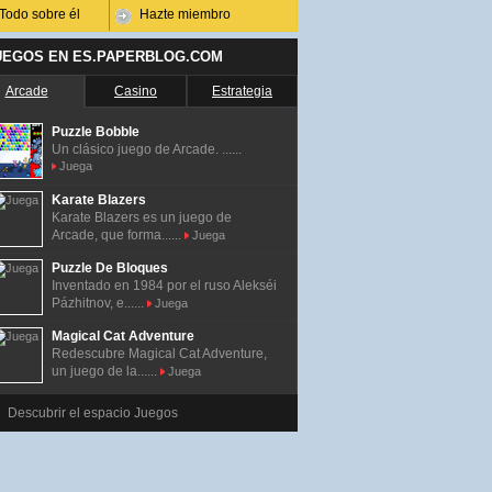
Todo sobre él
Hazte miembro
UEGOS EN ES.PAPERBLOG.COM
Arcade
Casino
Estrategia
Puzzle Bobble
Un clásico juego de Arcade. ......
Juega
Karate Blazers
Karate Blazers es un juego de
Arcade, que forma......
Juega
Puzzle De Bloques
Inventado en 1984 por el ruso Alekséi
Pázhitnov, e......
Juega
Magical Cat Adventure
Redescubre Magical Cat Adventure,
un juego de la......
Juega
Descubrir el espacio Juegos