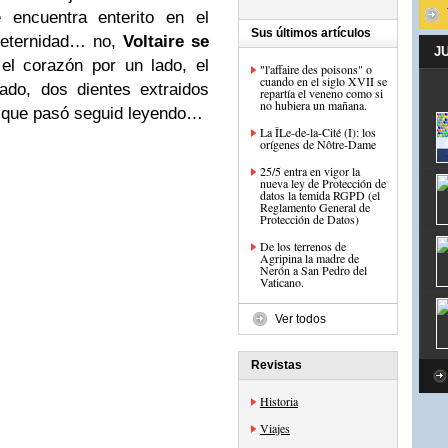
 encuentra enterito en el
Sus últimos artículos
 eternidad… no,
Voltaire se
J
el corazón por un lado, el
"l'affaire des poisons" o
cuando en el siglo XVII se
ado, dos dientes extraidos
repartía el veneno como si
no hubiera un mañana.
 que pasó seguid leyendo…
La ÎLe-de-la-Cité (I): los
orígenes de Nôtre-Dame
25/5 entra en vigor la
nueva ley de Protección de
datos la temida RGPD (el
Reglamento General de
Protección de Datos)
De los terrenos de
Agripina la madre de
Nerón a San Pedro del
Vaticano.
Ver todos
Revistas
Historia
Viajes