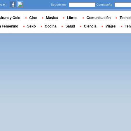
s en
Seudónimo
Contraseña
ltura y Ocio
Cine
Música
Libros
Comunicación
Tecnol
n Femenino
Sexo
Cocina
Salud
Ciencia
Viajes
Ten