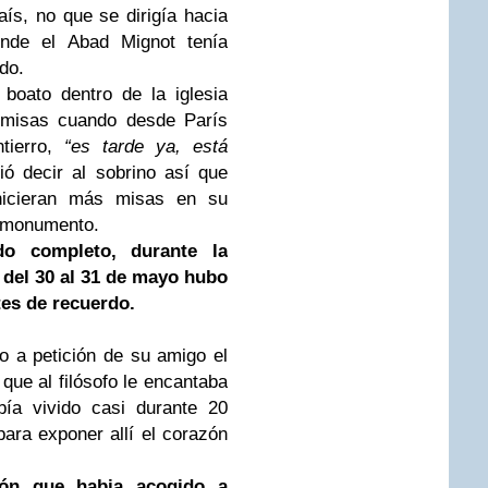
aís, no que se dirigía hacia
onde el Abad Mignot tenía
do.
 boato dentro de la iglesia
s misas cuando desde París
ntierro,
“es tarde ya, está
ió decir al sobrino así que
 hicieran más misas en su
r monumento.
do completo, durante la
 del 30 al 31 de mayo hubo
es de recuerdo.
do a petición de su amigo el
que al filósofo le encantaba
bía vivido casi durante 20
para exponer allí el corazón
ión que habia acogido a