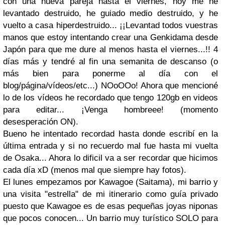
con una nueva pareja hasta el viernes, hoy me he
levantado destruido, he guiado medio destruido, y he
vuelto a casa hiperdestruido... ¡¡Levantad todos vuestras
manos que estoy intentando crear una Genkidama desde
Japón para que me dure al menos hasta el viernes...!! 4
días más y tendré al fin una semanita de descanso (o
más bien para ponerme al día con el
blog/página/vídeos/etc...) NOoOOo! Ahora que mencioné
lo de los vídeos he recordado que tengo 120gb en videos
para editar... ¡Venga hombreee! (momento
desesperación ON).
Bueno he intentado recordad hasta donde escribí en la
última entrada y si no recuerdo mal fue hasta mi vuelta
de Osaka... Ahora lo dificil va a ser recordar que hicimos
cada día xD (menos mal que siempre hay fotos).
El lunes empezamos por Kawagoe (Saitama), mi barrio y
una visita "estrella" de mi itinerario como guía privado
puesto que Kawagoe es de esas pequeñas joyas niponas
que pocos conocen... Un barrio muy turístico SOLO para