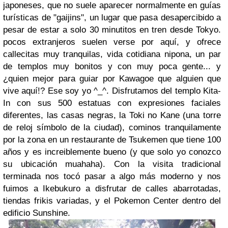
japoneses, que no suele aparecer normalmente en guías
turísticas de "gaijins", un lugar que pasa desapercibido a
pesar de estar a solo 30 minutitos en tren desde Tokyo.
pocos extranjeros suelen verse por aquí, y ofrece
callecitas muy tranquilas, vida cotidiana nipona, un par
de templos muy bonitos y con muy poca gente... y
¿quien mejor para guiar por Kawagoe que alguien que
vive aquí!? Ese soy yo ^_^. Disfrutamos del templo Kita-
In con sus 500 estatuas con expresiones faciales
diferentes, las casas negras, la Toki no Kane (una torre
de reloj símbolo de la ciudad), cominos tranquilamente
por la zona en un restaurante de Tsukemen que tiene 100
años y es increiblemente bueno (y que solo yo conozco
su ubicación muahaha). Con la visita tradicional
terminada nos tocó pasar a algo más moderno y nos
fuimos a Ikebukuro a disfrutar de calles abarrotadas,
tiendas frikis variadas, y el Pokemon Center dentro del
edificio Sunshine.