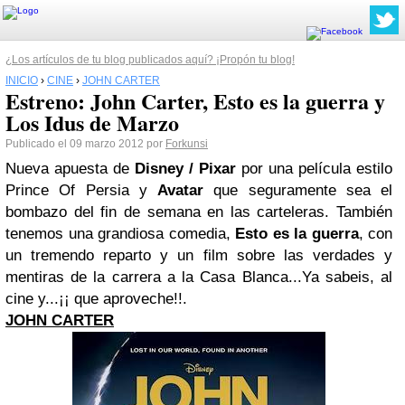
¿Los artículos de tu blog publicados aquí? ¡Propón tu blog!
INICIO
›
CINE
›
JOHN CARTER
Estreno: John Carter, Esto es la guerra y
Los Idus de Marzo
Publicado el 09 marzo 2012 por
Forkunsi
Nueva apuesta de
Disney
/ Pixar
por una película estilo
Prince Of Persia y
Avatar
que seguramente sea el
bombazo del fin de semana en las carteleras. También
tenemos una grandiosa comedia,
Esto es la guerra
, con
un tremendo reparto y un film sobre las verdades y
mentiras de la carrera a la Casa Blanca...Ya sabeis, al
cine y...¡¡ que aproveche!!.
JOHN CARTER