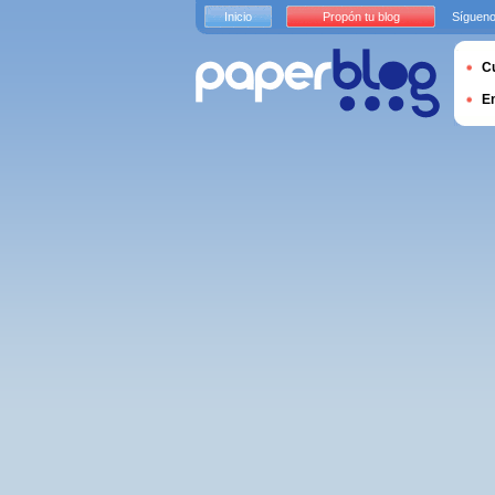
Inicio
Propón tu blog
Sígueno
Cu
E