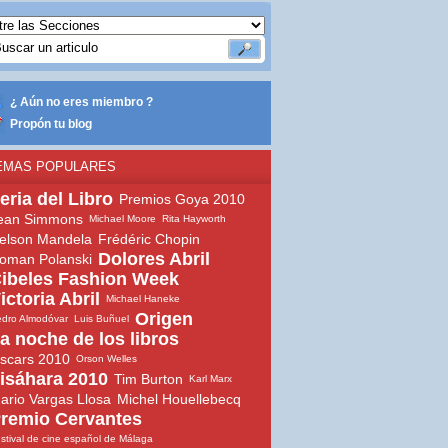
¿ Aún no eres miembro ?
Propón tu blog
EMAS POPULARES
eria del Libro
Premios Goya 2010
ean Simmons
Michael Moore
Rita Hayworth
elson Mandela
Frédéric Chopin
Dolores Abril
oman Polanski
ibeles Fashion Week
ictoria Abril
Michael Haneke
Origen
dro Almodóvar
Luis Buñuel
a noche de los libros
scars 2010
Orson Welles
isáhara 2010
Tim Burton
Karl Marx
ario Vargas Llosa
Michel Houellebecq
remio Cervantes
stival de cine español de Málaga