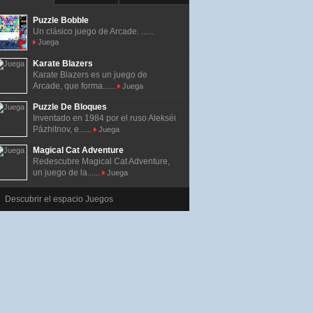
Puzzle Bobble
Un clásico juego de Arcade. ......
Juega
Karate Blazers
Karate Blazers es un juego de
Arcade, que forma......
Juega
Puzzle De Bloques
Inventado en 1984 por el ruso Alekséi
Pázhitnov, e......
Juega
Magical Cat Adventure
Redescubre Magical Cat Adventure,
un juego de la......
Juega
Descubrir el espacio Juegos