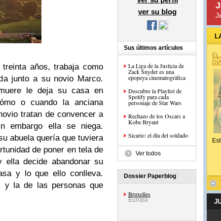
J
ver su blog
J
L
Sus últimos artículos
EL
DÍ
La Liga de la Justicia de
 treinta años, trabaja como
Zack Snyder es una
epopeya cinematográfica
da junto a su novio Marco.
 muere le deja su casa en
Descubre la Playlist de
Spotify para cada
cómo o cuando la anciana
personaje de Star Wars
novio tratan de convencer a
Rechazo de los Oscars a
Kobe Bryant
in embargo ella se niega.
Sicario: el día del soldado
su abuela quería que tuviera
Est
rtunidad de poner en tela de
Ver todos
y ella decide abandonar su
asa y lo que ello conlleva.
Dossier Paperblog
, y la de las personas que
Bruxelles
Europa
J