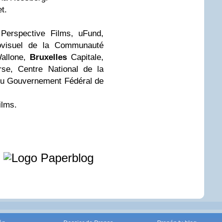
et.
 Perspective Films, uFund,
ovisuel de la Communauté
Wallone,
Bruxelles
Capitale,
orse, Centre National de la
du Gouvernement Fédéral de
ilms.
e