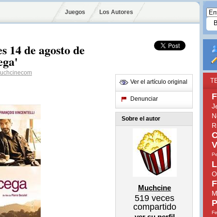
Juegos
Los Autores
s 14 de agosto de
ega'
chcinecom
T
Ver el artículo original
F
Denunciar
J
N
Sobre el autor
R
C
V
Pe
L
O
F
Muchcine
M
519
veces
P
compartido
Fe
ver su perfil