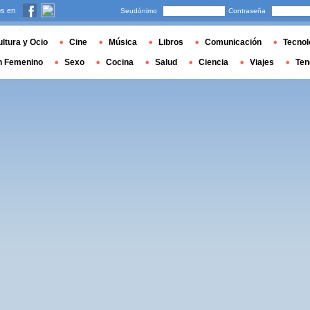
s en
Seudónimo
Contraseña
ltura y Ocio
Cine
Música
Libros
Comunicación
Tecnol
n Femenino
Sexo
Cocina
Salud
Ciencia
Viajes
Ten