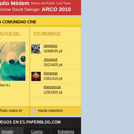
ulio Médem
Museo del Prado
Luis Tosar
ARCO 2010
erome David Salinger
A COMUNIDAD CINE
 AUTOR DEL
TOP MIEMBROS
A
sepelaci
3268535 pt
Jmusind
2623405 pt
Agramar
2361410 pt
her A.l.
jmporense
2263355 pt
Todo sobre él
Hazte miembro
UEGOS EN ES.PAPERBLOG.COM
Arcade
Casino
Estrategia