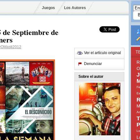
Juegos
Los Autores
5 de Septiembre de
ners
OMasti2012
T
Ver el artículo original
R
Denunciar
O
J
Sobre el autor
M
Fe
Es
R
M
Am
T
P
Lo
L