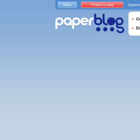
Inicio
Propón tu blog
Sígueno
Cu
E