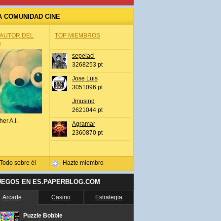
A COMUNIDAD CINE
 AUTOR DEL
TOP MIEMBROS
A
sepelaci
3268253 pt
Jose Luis
3051096 pt
Jmusind
2621044 pt
her A.l.
Agramar
2360870 pt
Todo sobre él
Hazte miembro
UEGOS EN ES.PAPERBLOG.COM
Arcade
Casino
Estrategia
Puzzle Bobble