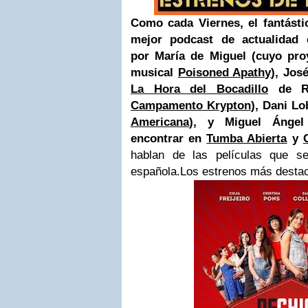
Como cada Viernes, el fantásti
mejor podcast de actualidad 
por
María de Miguel (cuyo pro
musical
Poisoned Apathy
), Jos
La Hora del Bocadillo
de RN
Campamento Krypton
), Dani Lo
Americana
)
, y Miguel Ángel
encontrar en
Tumba Abierta
y
hablan de las películas que se
española.
Los estrenos más desta