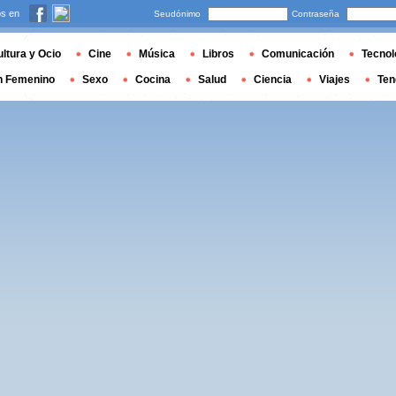
s en
Seudónimo
Contraseña
ltura y Ocio
Cine
Música
Libros
Comunicación
Tecnol
n Femenino
Sexo
Cocina
Salud
Ciencia
Viajes
Ten