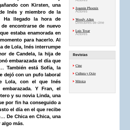
Actores
gañando con Kirsten, una
Joaquin Phoenix
de Inés y miembro de la
Actores
e. Ha llegado la hora de
Woody Allen
Directores de cine
, de encontrarse de nuevo
Luis Tosar
a que estaba enamorada en
Actores
r momento para hacerlo. Al
a de Lola, Inés interrumpe
nor de Candela, la hija de
Revistas
donó embarazada el día que
Cine
… También está Sofía, la
Cultura y Ocio
ue dejó con un pufo laboral
Música
de Lola, con el que Inés
 embarazada. Y Fran, el
tero y su novia Linda, una
ue por fin ha conseguido a
sto el día en el que recibe
re… De Chica en Chica, una
y algo más.