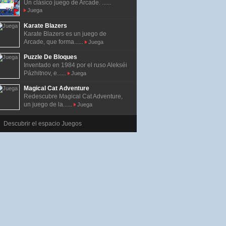
Un clásico juego de Arcade. ......
Juega
Karate Blazers
Karate Blazers es un juego de
Arcade, que forma......
Juega
Puzzle De Bloques
Inventado en 1984 por el ruso Alekséi
Pázhitnov, e......
Juega
Magical Cat Adventure
Redescubre Magical Cat Adventure,
un juego de la......
Juega
Descubrir el espacio Juegos