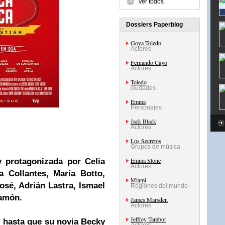
Ver todos
Dossiers Paperblog
Goya Toledo
Actores
Fernando Cayo
Actores
Toledo
ciudades
Emma
Personajes
Jack Black
Actores
Los Secretos
Grupos de música
Emma Stone
y protagonizada por Celia
Actores
ra Collantes, María Botto,
Miami
osé, Adrián Lastra, Ismael
Regiones del mundo
Ramón.
James Marsden
Actores
Jeffrey Tambor
i
hasta que su novia Becky