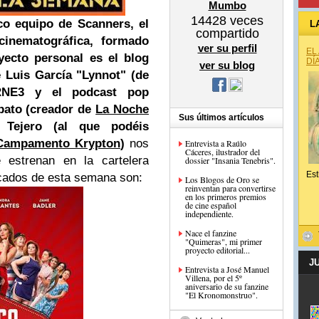
Mumbo
14428
veces
co equipo de Scanners, el
L
compartido
cinematográfica, formado
ver su perfil
EL
yecto personal es el blog
DÍ
ver su blog
é Luis García "Lynnot" (de
E3 y el podcast pop
bato (
creador de
La Noche
Sus últimos artículos
 Tejero (
al que podéis
Campamento Krypton
)
nos
Entrevista a Raúlo
Cáceres, ilustrador del
 estrenan en la cartelera
dossier "Insania Tenebris".
Est
cados de esta semana son:
Los Blogos de Oro se
reinventan para convertirse
en los primeros premios
de cine español
independiente.
Nace el fanzine
"Quimeras", mi primer
proyecto editorial...
J
Entrevista a José Manuel
Villena, por el 5º
aniversario de su fanzine
"El Kronomonstruo".