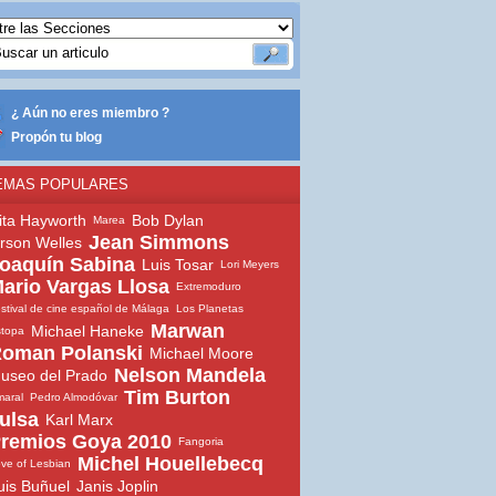
¿ Aún no eres miembro ?
Propón tu blog
EMAS POPULARES
ita Hayworth
Bob Dylan
Marea
Jean Simmons
rson Welles
oaquín Sabina
Luis Tosar
Lori Meyers
ario Vargas Llosa
Extremoduro
stival de cine español de Málaga
Los Planetas
Marwan
Michael Haneke
topa
oman Polanski
Michael Moore
Nelson Mandela
useo del Prado
Tim Burton
aral
Pedro Almodóvar
ulsa
Karl Marx
remios Goya 2010
Fangoria
Michel Houellebecq
ve of Lesbian
uis Buñuel
Janis Joplin