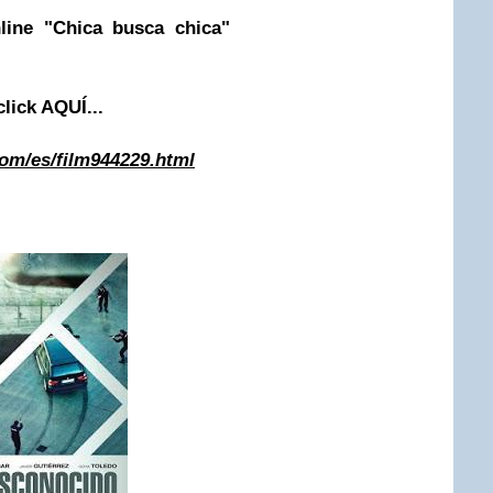
nline "Chica busca chica"
click AQUÍ...
.com/es/film944229.html