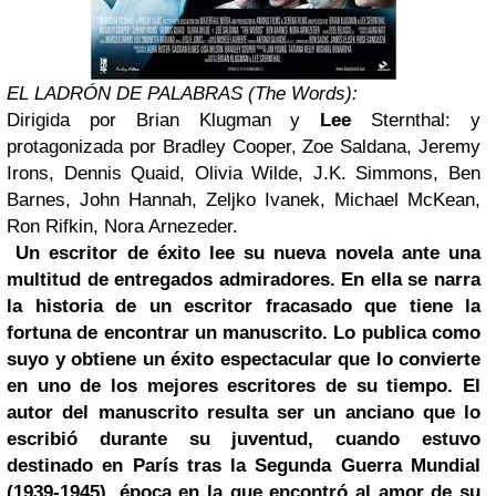
EL LADR
ÓN DE PALABRAS
(
The Words):
Dirigida por Brian Klugman y
Lee
Sternthal: y
protagonizada por Bradley Cooper, Zoe Saldana, Jeremy
Irons, Dennis Quaid, Olivia Wilde, J.K. Simmons, Ben
Barnes, John Hannah, Zeljko Ivanek, Michael McKean,
Ron Rifkin, Nora Arnezeder.
Un escritor de éxito lee su nueva novela ante una
multitud de entregados admiradores. En ella se narra
la historia de un escritor fracasado que tiene la
fortuna de encontrar un manuscrito. Lo publica como
suyo y obtiene un éxito espectacular que lo convierte
en uno de los mejores escritores de su tiempo. El
autor del manuscrito resulta ser un anciano que lo
escribió durante su juventud, cuando estuvo
destinado en París tras la Segunda
Guerra Mundial
(1939-1945), época en la que encontró al amor de su