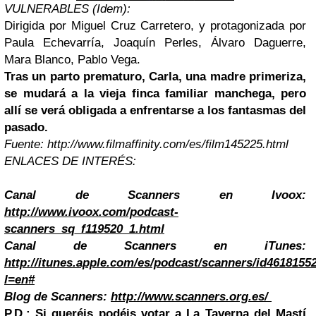
VULNERABLES (Idem):
Dirigida por Miguel Cruz Carretero, y protagonizada por
Paula Echevarría, Joaquín Perles, Álvaro Daguerre,
Mara Blanco, Pablo Vega.
Tras un parto prematuro, Carla, una madre primeriza,
se mudará a la vieja finca familiar manchega, pero
allí se verá obligada a enfrentarse a los fantasmas del
pasado.
Fuente: http://www.filmaffinity.com/es/film145225.html
ENLACES DE INTERÉS:
Canal de Scanners en Ivoox:
http://www.ivoox.com/podcast-
scanners_sq_f119520_1.html
Canal de Scanners en iTunes:
http://itunes.apple.com/es/podcast/scanners/id4618155
l=en#
Blog de Scanners:
http://www.scanners.org.es/
P.D.: Si queréis podéis votar a La Taverna del Mastí