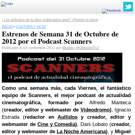
¿Los artículos de tu blog publicados aquí? ¡Propón tu blog!
INICIO
›
CULTURA Y OCIO
Estrenos de Semana 31 de Octubre de
2012 por el Podcast Scanners
Publicado el 02 noviembre 2012 por
Mumbo
@OMasti2012
Como una semana más, cada Viernes, el fantástico
equipo de Scanners, el mejor podcast de actualidad
cinematográfica, formado por
Alfredo Manteca
(
creador, editor y webmaster de
Videodromo
)
, Ignacio
Estrada (
redactor en
Aullidos
y
creador, editor y
webmaster de
Cine y Comedia
)
, Dani Lobato (
creador,
editor y webmaster de
La Noche Americana
)
, y
Miguel