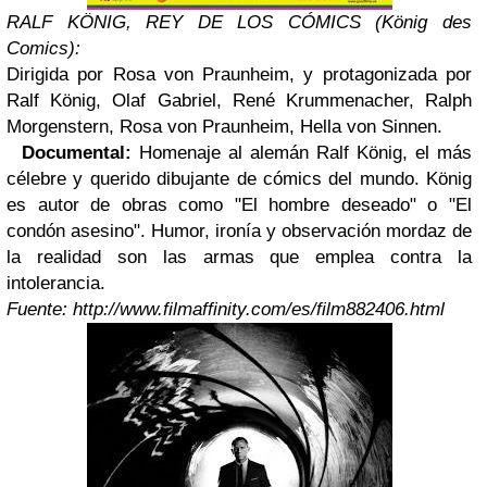
RALF KÖNIG, REY DE LOS CÓMICS (König des
Comics):
Dirigida por Rosa von Praunheim, y protagonizada por
Ralf König, Olaf Gabriel, René Krummenacher, Ralph
Morgenstern, Rosa von Praunheim, Hella von Sinnen.
Documental:
H
omenaje al alemán Ralf König, el más
célebre y querido dibujante de cómics del mundo. König
es autor de obras como "El hombre deseado" o "El
condón asesino". Humor, ironía y observación mordaz de
la realidad son las armas que emplea contra la
intolerancia.
Fuente: http://www.filmaffinity.com/es/film882406.html