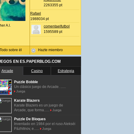
2263355 pt
Rafael
1988034 pt
her A.l.
comentaelfutbol
1595589 pt
Todo sobre él
Hazte miembro
UEGOS EN ES.PAPERBLOG.COM
Arcade
Casino
Estrategia
Puzzle Bobble
Un clásico juego de Arcade. ......
Juega
Karate Blazers
Karate Blazers es un juego de
Arcade, que forma......
Juega
Puzzle De Bloques
Inventado en 1984 por el ruso Alekséi
Pázhitnov, e......
Juega