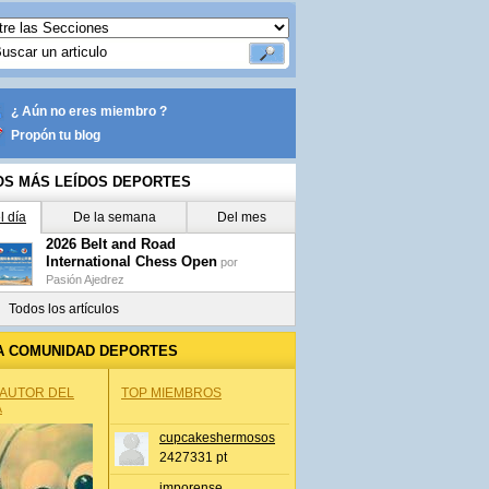
¿ Aún no eres miembro ?
Propón tu blog
OS MÁS LEÍDOS DEPORTES
l día
De la semana
Del mes
2026 Belt and Road
International Chess Open
por
Pasión Ajedrez
Todos los artículos
A COMUNIDAD DEPORTES
 AUTOR DEL
TOP MIEMBROS
A
cupcakeshermosos
2427331 pt
jmporense