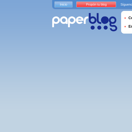
Inicio
Propón tu blog
Sígueno
Cu
E