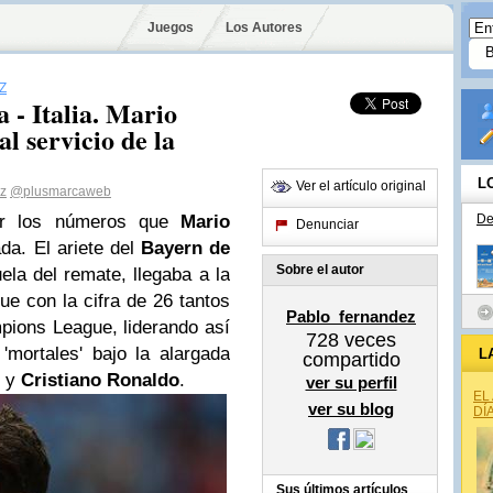
Juegos
Los Autores
Z
- Italia. Mario
l servicio de la
L
Ver el artículo original
z
@plusmarcaweb
ar los números que
Mario
De
Denunciar
da. El ariete del
Bayern de
Sobre el autor
ela del remate, llegaba a la
e con la cifra de 26 tantos
Pablo_fernandez
pions League, liderando así
728
veces
 'mortales' bajo la alargada
L
compartido
y
Cristiano Ronaldo
.
ver su perfil
EL
ver su blog
DÍ
Sus últimos artículos