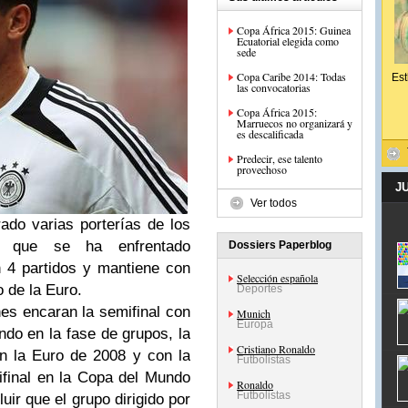
Copa África 2015: Guinea
Ecuatorial elegida como
sede
Copa Caribe 2014: Todas
Est
las convocatorias
Copa África 2015:
Marruecos no organizará y
es descalificada
Predecir, ese talento
provechoso
J
Ver todos
ado varias porterías de los
s que se ha enfrentado
Dossiers Paperblog
n 4 partidos y mantiene con
Selección española
 de la Euro.
Deportes
es encaran la semifinal con
Munich
Europa
ndo en la fase de grupos, la
Cristiano Ronaldo
en la Euro de 2008 y con la
Futbolistas
ifinal en la Copa del Mundo
Ronaldo
Futbolistas
ir que el grupo dirigido por