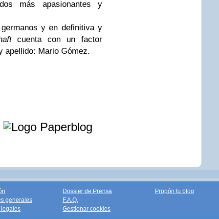
idos más apasionantes y
germanos y en definitiva y
aft
cuenta con un factor
y apellido: Mario Gómez.
e
ón
Dossier de Prensa
Propón tu blog
s generales
F.A.Q.
legales
Gestionar cookies