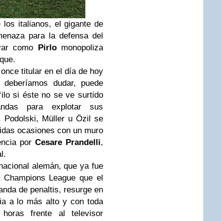
los italianos, el gigante de
menaza para la defensa del
rvar como
Pirlo
monopoliza
aque.
 once titular en el día de hoy
 deberíamos dudar, puede
ilo si éste no se ve surtido
ndas para explotar sus
, Podolski, Müller u Özil se
tidas ocasiones con un muro
iencia por
Cesare Prandelli
,
l.
rnacional alemán, que ya fue
la Champions League que el
anda de penaltis, resurge en
ia a lo más alto y con toda
horas frente al televisor