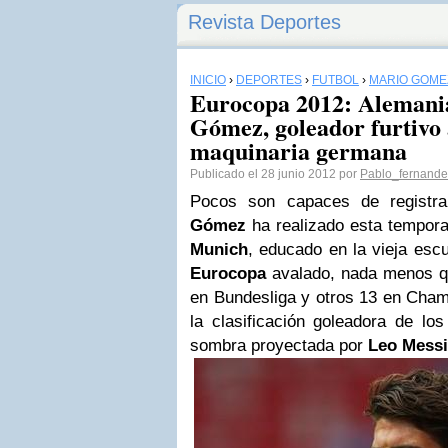
Revista Deportes
INICIO
›
DEPORTES
›
FÚTBOL
›
MARIO GÓME
Eurocopa 2012: Alemania 
Gómez, goleador furtivo a
maquinaria germana
Publicado el 28 junio 2012 por
Pablo_fernande
Pocos son capaces de registr
Gómez
ha realizado esta tempora
Munich
, educado en la vieja escu
Eurocopa
avalado, nada menos qu
en Bundesliga y otros 13 en Cham
la clasificación goleadora de los
sombra proyectada por
Leo Messi