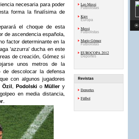
iencia necesaria para poder
Leo Messi
Futbolistas
sta forma la finalísima de
Kiev
Europa
eparará el choque de esta
Messi
Futbolistas
or de ascendencia española,
Mario Gómez
o factor determinante en la
Futbolistas
aga 'azzurra' ducha en este
EUROCOPA 2012
tareas de creación, Gómez si
Deportes
ejarse unos metros de la
vo de descolocar la defensa
aque con algunos jugadores
Revistas
e
Özil
,
Podolski
o
Müller
y
Deportes
golpeo en media distancia,
Fútbol
er
.