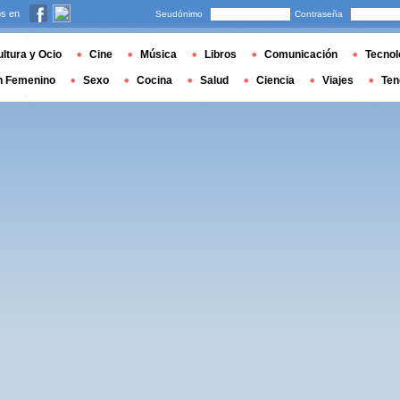
s en
Seudónimo
Contraseña
ltura y Ocio
Cine
Música
Libros
Comunicación
Tecnol
n Femenino
Sexo
Cocina
Salud
Ciencia
Viajes
Ten