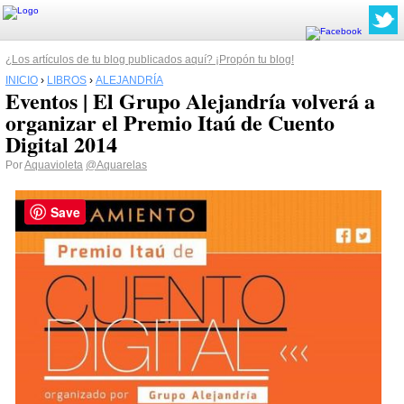
¿Los artículos de tu blog publicados aquí? ¡Propón tu blog!
INICIO
›
LIBROS
›
ALEJANDRÍA
Eventos | El Grupo Alejandría volverá a
organizar el Premio Itaú de Cuento
Digital 2014
Por
Aquavioleta
@Aquarelas
Save