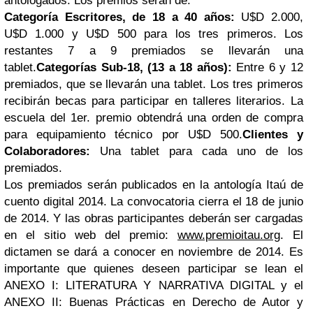
antologados. Los premios serán de:
Categoría Escritores, de 18 a 40 años:
U$D 2.000,
U$D 1.000 y U$D 500 para los tres primeros. Los
restantes 7 a 9 premiados se llevarán una
tablet.
Categorías Sub-18, (13 a 18 años):
Entre 6 y 12
premiados, que se llevarán una tablet. Los tres primeros
recibirán becas para participar en talleres literarios. La
escuela del 1er. premio obtendrá una orden de compra
para equipamiento técnico por U$D 500.
Clientes y
Colaboradores:
Una tablet para cada uno de los
premiados.
Los premiados serán publicados en la antología Itaú de
cuento digital 2014. La convocatoria cierra el 18 de junio
de 2014. Y las obras participantes deberán ser cargadas
en el sitio web del premio:
www.premioitau.org
. El
dictamen se dará a conocer en noviembre de 2014. Es
importante que quienes deseen participar se lean el
ANEXO I: LITERATURA Y NARRATIVA DIGITAL y el
ANEXO II: Buenas Prácticas en Derecho de Autor y