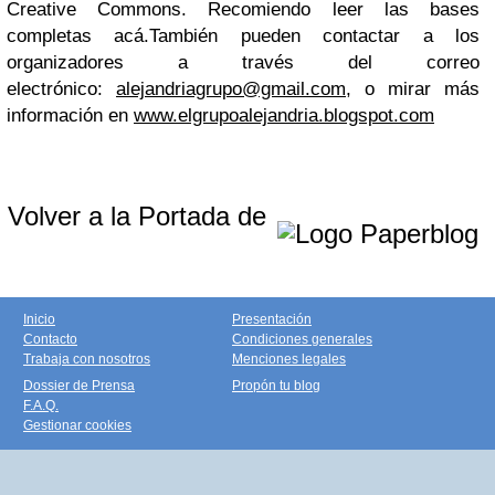
Creative Commons. Recomiendo leer las bases
completas acá.También pueden contactar a los
organizadores a través del correo
electrónico:
alejandriagrupo@gmail.com
, o mirar más
información en
www.elgrupoalejandria.blogspot.com
Volver a la Portada de
Inicio
Presentación
Contacto
Condiciones generales
Trabaja con nosotros
Menciones legales
Dossier de Prensa
Propón tu blog
F.A.Q.
Gestionar cookies