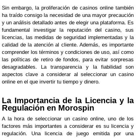
Sin embargo, la proliferación de casinos online también
ha traído consigo la necesidad de una mayor precaución
y un análisis detallado antes de elegir una plataforma. Es
fundamental investigar la reputación del casino, sus
licencias, las medidas de seguridad implementadas y la
calidad de la atención al cliente. Además, es importante
comprender los términos y condiciones de uso, así como
las políticas de retiro de fondos, para evitar sorpresas
desagradables. La transparencia y la fiabilidad son
aspectos clave a considerar al seleccionar un casino
online en el que invertir tu tiempo y dinero.
La Importancia de la Licencia y la
Regulación en Morospin
A la hora de seleccionar un casino online, uno de los
factores más importantes a considerar es su licencia y
regulación. Una licencia de juego emitida por una