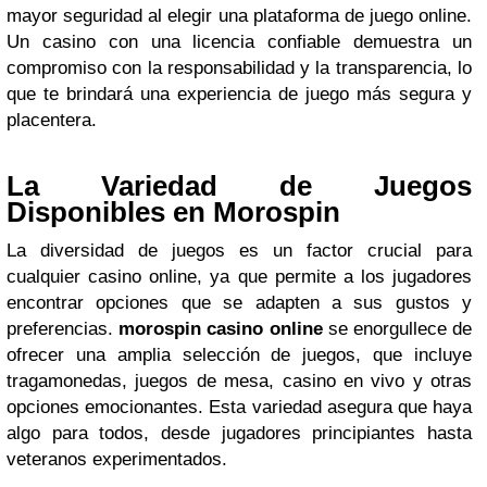
mayor seguridad al elegir una plataforma de juego online.
Un casino con una licencia confiable demuestra un
compromiso con la responsabilidad y la transparencia, lo
que te brindará una experiencia de juego más segura y
placentera.
La Variedad de Juegos
Disponibles en Morospin
La diversidad de juegos es un factor crucial para
cualquier casino online, ya que permite a los jugadores
encontrar opciones que se adapten a sus gustos y
preferencias.
morospin casino online
se enorgullece de
ofrecer una amplia selección de juegos, que incluye
tragamonedas, juegos de mesa, casino en vivo y otras
opciones emocionantes. Esta variedad asegura que haya
algo para todos, desde jugadores principiantes hasta
veteranos experimentados.