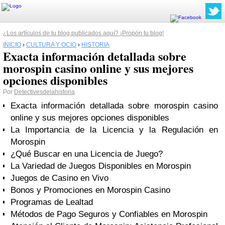
¿Los artículos de tu blog publicados aquí? ¡Propón tu blog!
INICIO
›
CULTURA Y OCIO
›
HISTORIA
Exacta información detallada sobre
morospin casino online y sus mejores
opciones disponibles
Por
Detectivesdelahistoria
Exacta información detallada sobre morospin casino
online y sus mejores opciones disponibles
La Importancia de la Licencia y la Regulación en
Morospin
¿Qué Buscar en una Licencia de Juego?
La Variedad de Juegos Disponibles en Morospin
Juegos de Casino en Vivo
Bonos y Promociones en Morospin Casino
Programas de Lealtad
Métodos de Pago Seguros y Confiables en Morospin