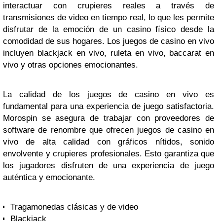
interactuar con crupieres reales a través de
transmisiones de video en tiempo real, lo que les permite
disfrutar de la emoción de un casino físico desde la
comodidad de sus hogares. Los juegos de casino en vivo
incluyen blackjack en vivo, ruleta en vivo, baccarat en
vivo y otras opciones emocionantes.
La calidad de los juegos de casino en vivo es
fundamental para una experiencia de juego satisfactoria.
Morospin se asegura de trabajar con proveedores de
software de renombre que ofrecen juegos de casino en
vivo de alta calidad con gráficos nítidos, sonido
envolvente y crupieres profesionales. Esto garantiza que
los jugadores disfruten de una experiencia de juego
auténtica y emocionante.
Tragamonedas clásicas y de video
Blackjack