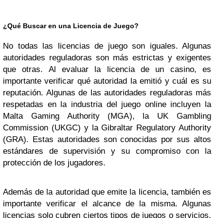
¿Qué Buscar en una Licencia de Juego?
No todas las licencias de juego son iguales. Algunas
autoridades reguladoras son más estrictas y exigentes
que otras. Al evaluar la licencia de un casino, es
importante verificar qué autoridad la emitió y cuál es su
reputación. Algunas de las autoridades reguladoras más
respetadas en la industria del juego online incluyen la
Malta Gaming Authority (MGA), la UK Gambling
Commission (UKGC) y la Gibraltar Regulatory Authority
(GRA). Estas autoridades son conocidas por sus altos
estándares de supervisión y su compromiso con la
protección de los jugadores.
Además de la autoridad que emite la licencia, también es
importante verificar el alcance de la misma. Algunas
licencias solo cubren ciertos tipos de juegos o servicios.