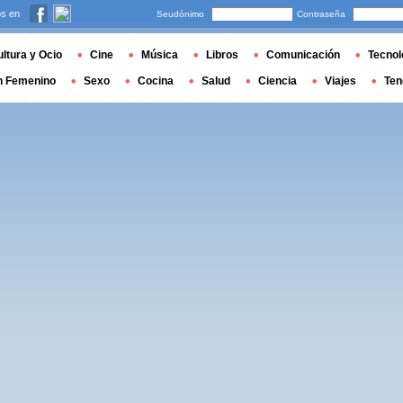
s en
Seudónimo
Contraseña
ltura y Ocio
Cine
Música
Libros
Comunicación
Tecnol
n Femenino
Sexo
Cocina
Salud
Ciencia
Viajes
Ten