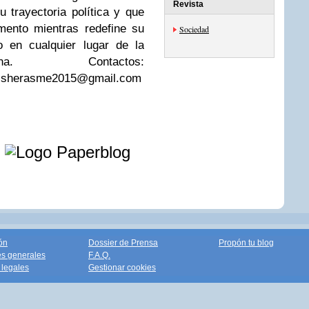
Revista
u trayectoria política y que
mento mientras redefine su
Sociedad
o en cualquier lugar de la
ana. Contactos:
uisherasme2015@gmail.com
e
ón
Dossier de Prensa
Propón tu blog
s generales
F.A.Q.
legales
Gestionar cookies