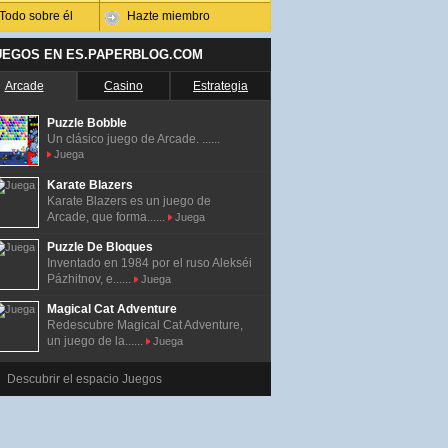
Todo sobre él
Hazte miembro
UEGOS EN ES.PAPERBLOG.COM
Arcade
Casino
Estrategia
Puzzle Bobble
Un clásico juego de Arcade. ......
Juega
Karate Blazers
Karate Blazers es un juego de
Arcade, que forma......
Juega
Puzzle De Bloques
Inventado en 1984 por el ruso Alekséi
Pázhitnov, e......
Juega
Magical Cat Adventure
Redescubre Magical Cat Adventure,
un juego de la......
Juega
Descubrir el espacio Juegos