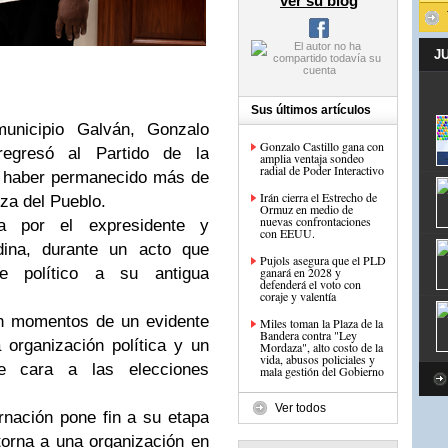
ver su blog
J
Sus últimos artículos
municipio Galván, Gonzalo
Gonzalo Castillo gana con
regresó al Partido de la
amplia ventaja sondeo
radial de Poder Interactivo
s haber permanecido más de
Irán cierra el Estrecho de
rza del Pueblo.
Ormuz en medio de
nuevas confrontaciones
da por el expresidente y
con EEUU.
dina, durante un acto que
Pujols asegura que el PLD
te político a su antigua
ganará en 2028 y
defenderá el voto con
coraje y valentía
en momentos de un evidente
Miles toman la Plaza de la
Bandera contra "Ley
 organización política y un
Mordaza", alto costo de la
vida, abusos policiales y
e cara a las elecciones
mala gestión del Gobierno
Ver todos
nación pone fin a su etapa
torna a una organización en