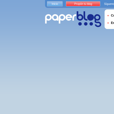
Inicio
Propón tu blog
Sígueno
Cu
E