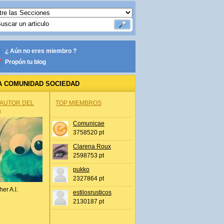
¿ Aún no eres miembro ?
Propón tu blog
A COMUNIDAD SOCIEDAD
 AUTOR DEL
TOP MIEMBROS
A
Comunicae
3758520 pt
Clarena Roux
2598753 pt
pukko
2327864 pt
her A.l.
estilosrusticos
2130187 pt