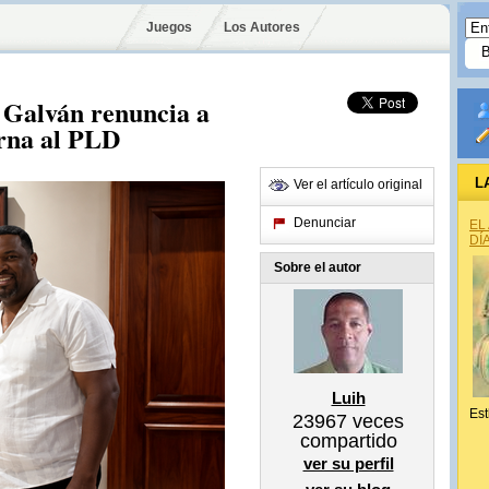
Juegos
Los Autores
 Galván renuncia a
orna al PLD
L
Ver el artículo original
Denunciar
EL
DÍ
Sobre el autor
Luih
Est
23967
veces
compartido
ver su perfil