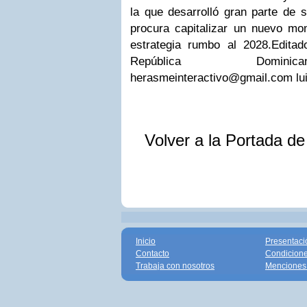
la que desarrolló gran parte de s
procura capitalizar un nuevo mo
estrategia rumbo al 2028.Editad
República Dominic
herasmeinteractivo@gmail.com
l
Volver a la Portada d
Inicio
Presentaci
Contacto
Condicione
Trabaja con nosotros
Menciones 