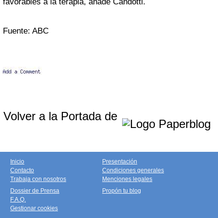
favorables a la terapia, añade Candotti.
Fuente: ABC
Volver a la Portada de
Inicio
Presentación
Contacto
Condiciones generales
Trabaja con nosotros
Menciones legales
Dossier de Prensa
Propón tu blog
F.A.Q.
Gestionar cookies