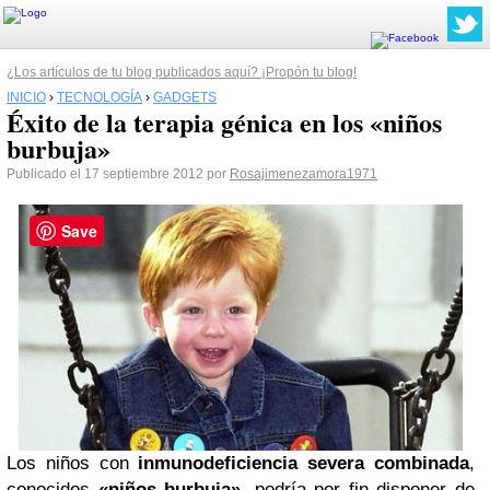
¿Los artículos de tu blog publicados aquí? ¡Propón tu blog!
INICIO
›
TECNOLOGÍA
›
GADGETS
Éxito de la terapia génica en los «niños
burbuja»
Publicado el 17 septiembre 2012 por
Rosajimenezamora1971
Save
Los niños con
inmunodeficiencia severa combinada
,
conocidos
«niños burbuja»
, podría por fin disponer de