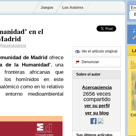
Juegos
Los Autores
anidad’ en el
Madrid
@acercaciencia
L
Ver el artículo original
omunidad de Madrid
ofrece
Denunciar
EL
a de la Humanidad’
, una
DÍ
 fronteras africanas que
Sobre el autor
e los homínidos en este
natómico como en lo relativo
Acercaciencia
2656
veces
entorno medioambiental
compartido
ver su perfil
ver su blog
Est
Sus últimos artículos