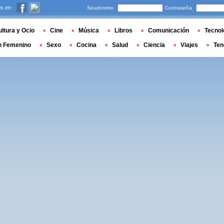
s en
Seudónimo
Contraseña
ltura y Ocio
Cine
Música
Libros
Comunicación
Tecnol
n Femenino
Sexo
Cocina
Salud
Ciencia
Viajes
Ten