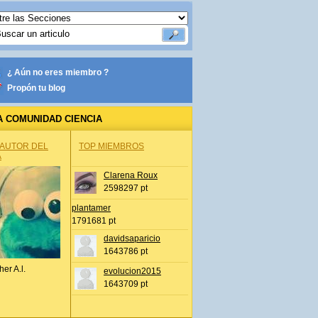
¿ Aún no eres miembro ?
Propón tu blog
A COMUNIDAD CIENCIA
 AUTOR DEL
TOP MIEMBROS
A
Clarena Roux
2598297 pt
plantamer
1791681 pt
davidsaparicio
1643786 pt
her A.l.
evolucion2015
1643709 pt