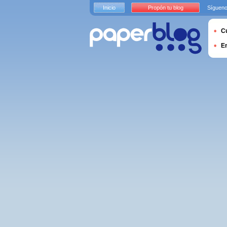
Inicio
Propón tu blog
Sígueno
Cu
E