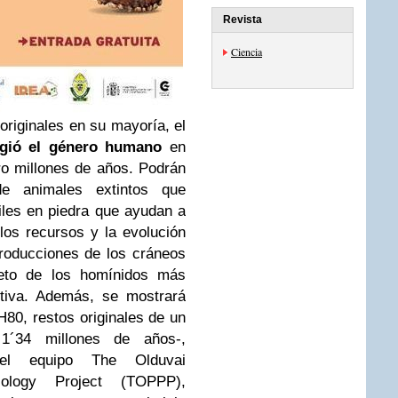
Revista
Ciencia
riginales en su mayoría, el
gió el género humano
en
ro millones de años. Podrán
 de animales extintos que
iles en piedra que ayudan a
os recursos y la evolución
producciones de los cráneos
leto de los homínidos más
utiva. Además, se mostrará
H80, restos originales de un
´34 millones de años-,
el equipo The Olduvai
cology Project (TOPPP),