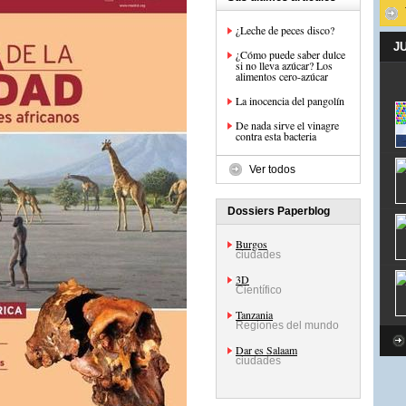
¿Leche de peces disco?
J
¿Cómo puede saber dulce
si no lleva azúcar? Los
alimentos cero-azúcar
La inocencia del pangolín
De nada sirve el vinagre
contra esta bacteria
Ver todos
Dossiers Paperblog
Burgos
ciudades
3D
Científico
Tanzania
Regiones del mundo
Dar es Salaam
ciudades