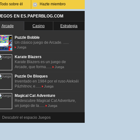
Todo sobre él
Hazte miembro
UEGOS EN ES.PAPERBLOG.COM
Arcade
Casino
Estrategia
Puzzle Bobble
Un clásico juego de Arcade. ......
Juega
Karate Blazers
Karate Blazers es un juego de
Arcade, que forma......
Juega
Puzzle De Bloques
Inventado en 1984 por el ruso Alekséi
Pázhitnov, e......
Juega
Magical Cat Adventure
Redescubre Magical Cat Adventure,
un juego de la......
Juega
Descubrir el espacio Juegos