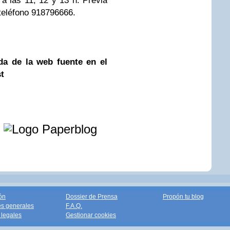
a las 11, 12 y 13 h. Previa
teléfono 918796666.
da de la web fuente en el
st
e
ón
Dossier de Prensa
Propón tu blog
s generales
F.A.Q.
legales
Gestionar cookies