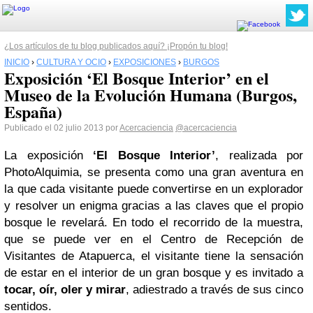
¿Los artículos de tu blog publicados aquí? ¡Propón tu blog!
INICIO
›
CULTURA Y OCIO
›
EXPOSICIONES
›
BURGOS
Exposición ‘El Bosque Interior’ en el
Museo de la Evolución Humana (Burgos,
España)
Publicado el 02 julio 2013 por
Acercaciencia
@acercaciencia
La exposición
‘El Bosque Interior’
, realizada por
PhotoAlquimia, se presenta como una gran aventura en
la que cada visitante puede convertirse en un explorador
y resolver un enigma gracias a las claves que el propio
bosque le revelará. En todo el recorrido de la muestra,
que se puede ver en el Centro de Recepción de
Visitantes de Atapuerca, el visitante tiene la sensación
de estar en el interior de un gran bosque y es invitado a
tocar, oír, oler y mirar
, adiestrado a través de sus cinco
sentidos.