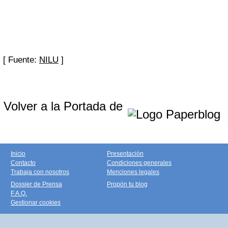
[ Fuente:
NILU
]
Volver a la Portada de
Inicio
Presentación
Contacto
Condiciones generales
Trabaja con nosotros
Menciones legales
Dossier de Prensa
Propón tu blog
F.A.Q.
Gestionar cookies