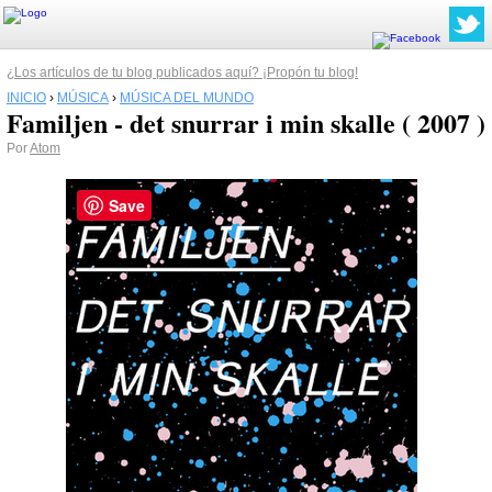
¿Los artículos de tu blog publicados aquí? ¡Propón tu blog!
INICIO
›
MÚSICA
›
MÚSICA DEL MUNDO
Familjen - det snurrar i min skalle ( 2007 )
Por
Atom
Save