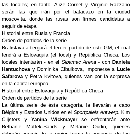
las locales; en tanto, Alize Cornet y Virginie Razzano
serán las que irán por el batacazo en la ciudad
moscovita, donde las rusas son firmes candidatas a
seguir de etapa.
Historial entre Rusia y Francia
Orden de partidos de la serie
Bratislava albergará el tercer partido de este GM, el cual
tendrá a Eslovaquia (el local) y República Checa. Los
locales intentarán - en el
Sibamac Arena
- con
Daniela
Hantuchova
y Dominika Cibulkova, imponerse a
Lucie
Safarova
y Petra Kvitova, quienes van por la sorpresa
en la capital europea.
Historial entre Eslovaquia y República Checa
Orden de partidos de la serie
La última serie de ésta categoría, la llevarán a cabo
Bélgica y Estados Unidos en el
Sportpaleis Antwerp
. Kim
Clijsters y
Yanina Wickmayer
se enfrentarán ante
Bethanie Mattek-Sands y Melanie Oudin, quienes
deberán asumir de la mejor forma la ausencia de las