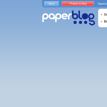
Inicio
Propón tu blog
Sígueno
Cu
E