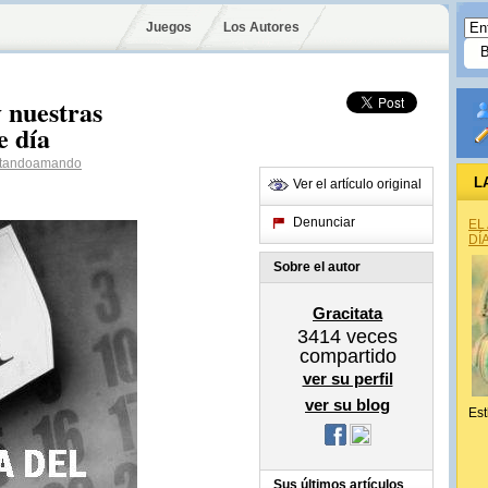
Juegos
Los Autores
y nuestras
e día
tandoamando
L
Ver el artículo original
Denunciar
EL
DÍ
Sobre el autor
Gracitata
3414
veces
compartido
ver su perfil
ver su blog
Est
Sus últimos artículos