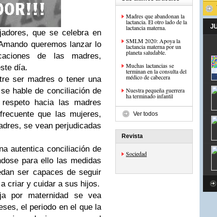
Madres que abandonan la
lactancia. El otro lado de la
J
lactancia materna.
jadores, que se celebra en
SMLM 2020: Apoya la
 Amando queremos lanzar lo
lactancia materna por un
planeta saludable.
icaciones de las madres,
Muchas lactancias se
ste día.
terminan en la consulta del
médico de cabecera
tre ser madres o tener una
se hable de conciliación de
Nuestra pequeña guerrera
ha terminado infantil
l respeto hacia las madres
frecuente que las mujeres,
Ver todos
adres, se vean perjudicadas
Revista
a autentica conciliación de
Sociedad
lándose para ello las medidas
edan ser capaces de seguir
a criar y cuidar a sus hijos.
ja por maternidad se vea
es, el periodo en el que la