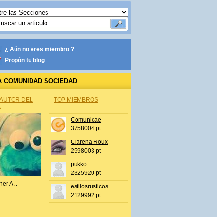
¿ Aún no eres miembro ?
Propón tu blog
A COMUNIDAD SOCIEDAD
 AUTOR DEL
TOP MIEMBROS
A
Comunicae
3758004 pt
Clarena Roux
2598003 pt
pukko
2325920 pt
her A.l.
estilosrusticos
2129992 pt