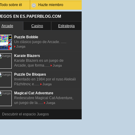
Todo sobre él
Hazte miembro
UEGOS EN ES.PAPERBLOG.COM
Arcade
Casino
Estrategia
Puzzle Bobble
Un clásico juego de Arcade. ......
Juega
Karate Blazers
Karate Blazers es un juego de
Arcade, que forma......
Juega
Puzzle De Bloques
Inventado en 1984 por el ruso Alekséi
Pázhitnov, e......
Juega
Magical Cat Adventure
Redescubre Magical Cat Adventure,
un juego de la......
Juega
Descubrir el espacio Juegos