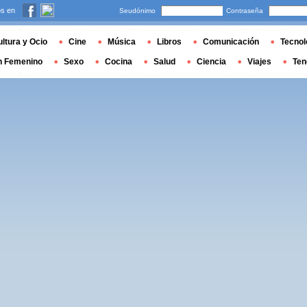
s en
Seudónimo
Contraseña
ltura y Ocio
Cine
Música
Libros
Comunicación
Tecnol
n Femenino
Sexo
Cocina
Salud
Ciencia
Viajes
Ten