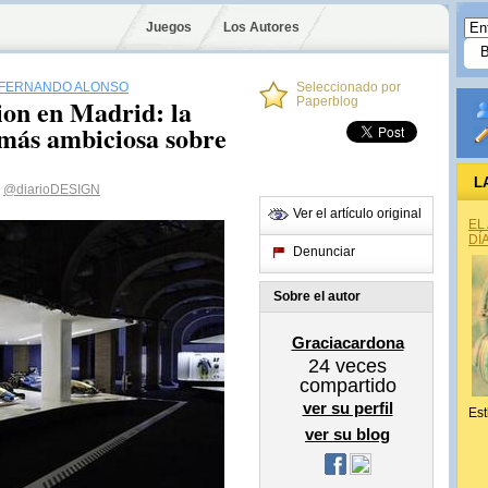
Juegos
Los Autores
FERNANDO ALONSO
Seleccionado por
ion en Madrid: la
Paperblog
 más ambiciosa sobre
L
@diarioDESIGN
Ver el artículo original
EL
DÍ
Denunciar
Sobre el autor
Graciacardona
24
veces
compartido
ver su perfil
Est
ver su blog