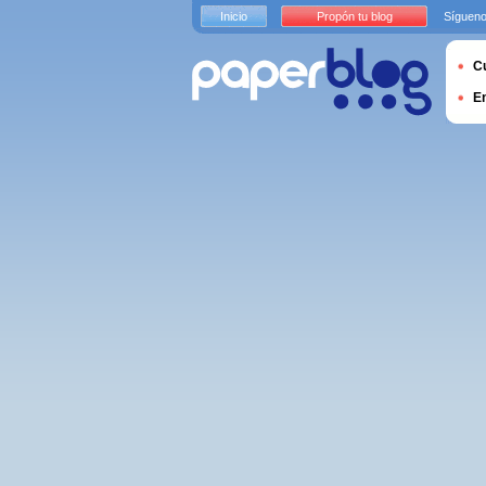
Inicio
Propón tu blog
Sígueno
Cu
E