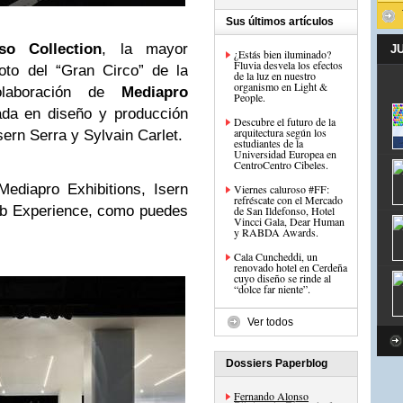
Sus últimos artículos
so Collection
, la mayor
J
¿Estás bien iluminado?
Fluvia desvela los efectos
oto del “Gran Circo” de la
de la luz en nuestro
organismo en Light &
laboración de
Mediapro
People.
ada en diseño y producción
Descubre el futuro de la
arquitectura según los
ern Serra y Sylvain Carlet.
estudiantes de la
Universidad Europea en
CentroCentro Cibeles.
ediapro Exhibitions, Isern
Viernes caluroso #FF:
refréscate con el Mercado
ab Experience, como puedes
de San Ildefonso, Hotel
Vincci Gala, Dear Human
y RABDA Awards.
Cala Cuncheddi, un
renovado hotel en Cerdeña
cuyo diseño se rinde al
“dolce far niente”.
Ver todos
Dossiers Paperblog
Fernando Alonso