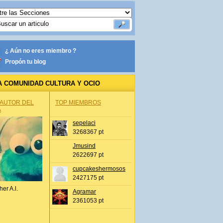
¿ Aún no eres miembro ?
Propón tu blog
A COMUNIDAD CULTURA Y OCIO
 AUTOR DEL
TOP MIEMBROS
A
sepelaci
3268367 pt
Jmusind
2622697 pt
cupcakeshermosos
2427175 pt
her A.l.
Agramar
2361053 pt