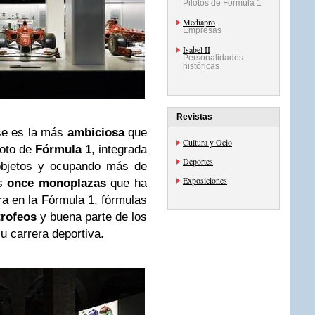
Pilotos de Fórmula 1
Mediapro
Empresas
Isabel II
Personalidades
históricas
Revistas
nse es la más
ambiciosa
que
Cultura y Ocio
oto de
Fórmula 1
, integrada
Deportes
objetos y ocupando más de
Exposiciones
os
once monoplazas
que ha
ra en la Fórmula 1, fórmulas
trofeos
y buena parte de los
 carrera deportiva.