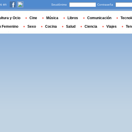
s en
Seudónimo
Contraseña
ltura y Ocio
Cine
Música
Libros
Comunicación
Tecnol
n Femenino
Sexo
Cocina
Salud
Ciencia
Viajes
Ten