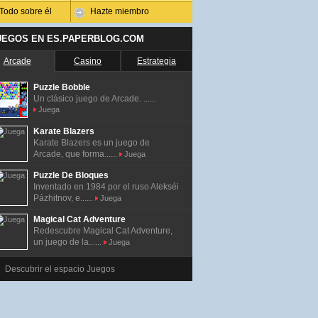
Todo sobre él
Hazte miembro
UEGOS EN ES.PAPERBLOG.COM
Arcade
Casino
Estrategia
Puzzle Bobble
Un clásico juego de Arcade. ......
Juega
Karate Blazers
Karate Blazers es un juego de
Arcade, que forma......
Juega
Puzzle De Bloques
Inventado en 1984 por el ruso Alekséi
Pázhitnov, e......
Juega
Magical Cat Adventure
Redescubre Magical Cat Adventure,
un juego de la......
Juega
Descubrir el espacio Juegos