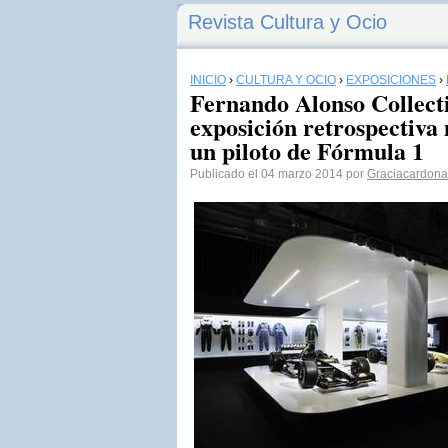
Revista Cultura y Ocio
INICIO
›
CULTURA Y OCIO
›
EXPOSICIONES
›
Fernando Alonso Collect
exposición retrospectiva
un piloto de Fórmula 1
Publicado el 04 marzo 2014 por
Graciacardona