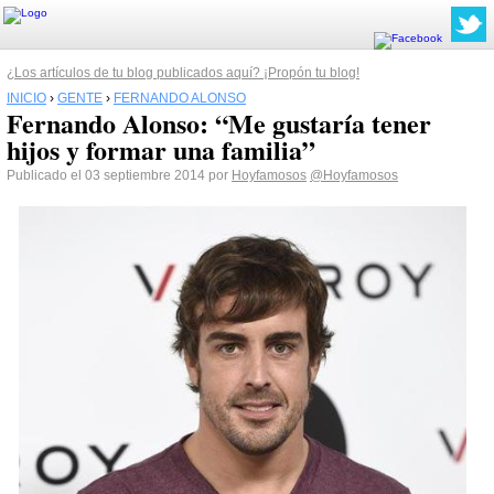
¿Los artículos de tu blog publicados aquí? ¡Propón tu blog!
INICIO
›
GENTE
›
FERNANDO ALONSO
Fernando Alonso: “Me gustaría tener
hijos y formar una familia”
Publicado el 03 septiembre 2014 por
Hoyfamosos
@Hoyfamosos