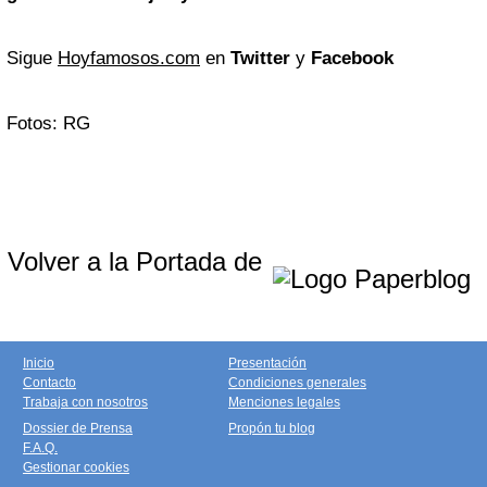
Sigue
Hoyfamosos.com
en
Twitter
y
Facebook
Fotos: RG
Volver a la Portada de
Inicio
Presentación
Contacto
Condiciones generales
Trabaja con nosotros
Menciones legales
Dossier de Prensa
Propón tu blog
F.A.Q.
Gestionar cookies