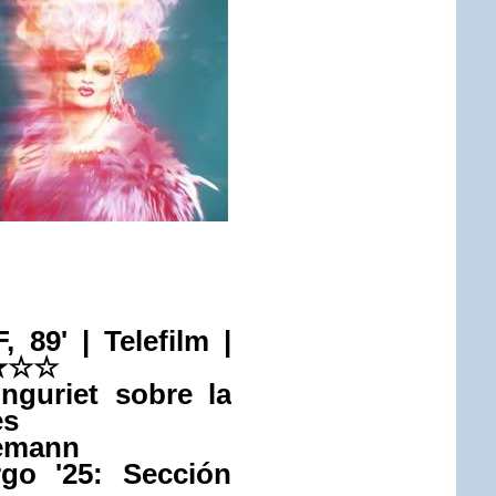
 89' | Telefilm |
★
☆
☆
nguriet sobre la
es
demann
go '25:
Sección