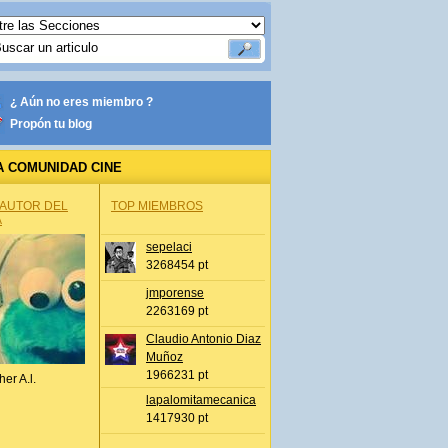
¿ Aún no eres miembro ?
Propón tu blog
A COMUNIDAD CINE
 AUTOR DEL
TOP MIEMBROS
A
sepelaci
3268454 pt
jmporense
2263169 pt
Claudio Antonio Diaz
Muñoz
1966231 pt
her A.l.
lapalomitamecanica
1417930 pt