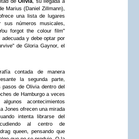
itad de
Olivia
, su llegada a
 de
Marius (Daniel Zillmann),
frece una lista de lugares
r sus números musicales,
ou forgot the colour film"
 adecuada y debe optar por
urvive" de Gloria Gaynor, el
rafía contada de manera
resante la segunda parte,
 pasos de Olivia dentro del
noches de Hamburgo a veces
 algunos acontecimientos
via Jones ofrecen una mirada
ando intenta librarse del
 acudiendo al centro de
 drag queen, pensando que
algo que no se produjo. O la