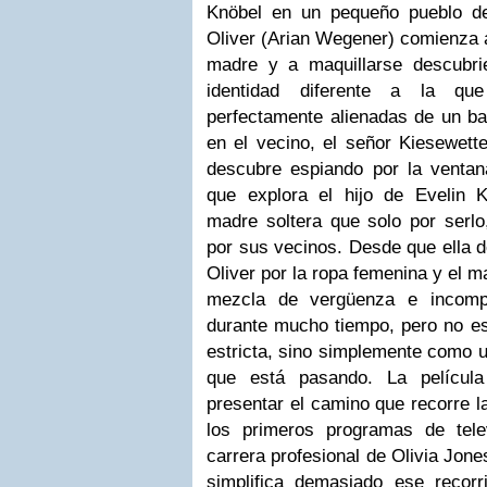
Knöbel en un pequeño pueblo de
Oliver (Arian Wegener) comienza 
madre y a maquillarse descubr
identidad diferente a la qu
perfectamente alienadas de un ba
en el vecino, el señor Kiesewett
descubre espiando por la ventan
que explora el hijo de Evelin K
madre soltera que solo por serlo
por sus vecinos. Desde que ella d
Oliver por la ropa femenina y el m
mezcla de vergüenza e incomp
durante mucho tiempo, pero no e
estricta, sino simplemente como u
que está pasando. La películ
presentar el camino que recorre la
los primeros programas de tele
carrera profesional de Olivia Jon
simplifica demasiado ese recorr