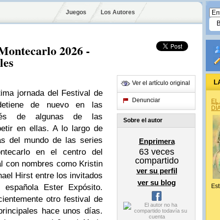
Juegos
Los Autores
 Montecarlo 2026 -
les
L
Ver el artículo original
ima jornada del Festival de
Denunciar
EL
detiene de nuevo en las
DÍ
avés de algunas de las
Sobre el autor
tir en ellas. A lo largo de
as del mundo de las series
Enprimera
63
veces
tecarlo en el centro del
compartido
al con nombres como Kristin
ver su perfil
el Hirst entre los invitados
ver su blog
z española Ester Expósito.
Est
ientemente otro festival de
rincipales hace unos días.