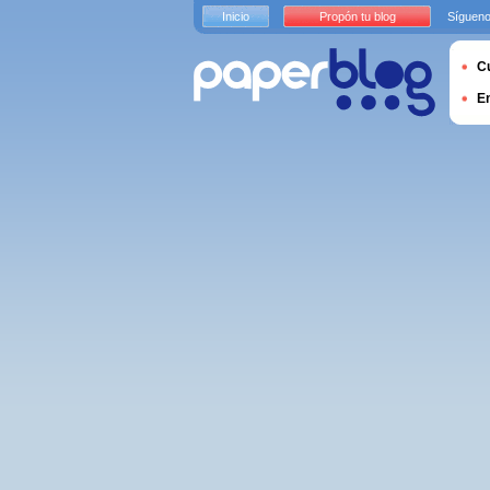
Inicio
Propón tu blog
Sígueno
Cu
E