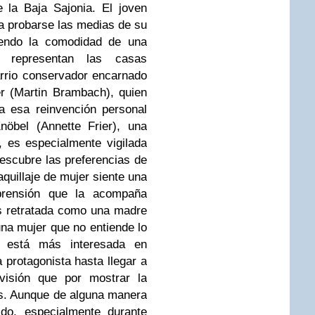
 la Baja Sajonia. El joven
a probarse las medias de su
iendo la comodidad de una
e representan las casas
rrio conservador encarnado
er (Martin Brambach), quien
a esa reinvención personal
nöbel (Annette Frier), una
, es especialmente vigilada
escubre las preferencias de
aquillaje de mujer siente una
rensión que la acompaña
s retratada como una madre
na mujer que no entiende lo
a está más interesada en
 protagonista hasta llegar a
visión que por mostrar la
es. Aunque de alguna manera
ido, especialmente durante