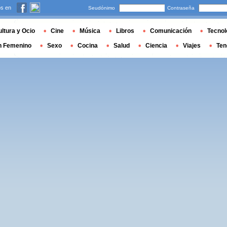
s en
Seudónimo
Contraseña
ltura y Ocio
Cine
Música
Libros
Comunicación
Tecnol
n Femenino
Sexo
Cocina
Salud
Ciencia
Viajes
Ten