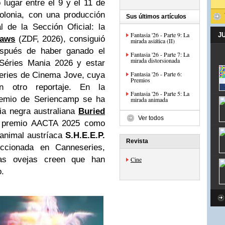
lugar entre el 9 y el 11 de
olonia, con una producción
Sus últimos artículos
 de la Sección Oficial: la
Fantasia '26 - Parte 9: La
J
laws
(ZDF, 2026), consiguió
mirada asiática (II)
espués de haber ganado el
Fantasia '26 - Parte 7: La
mirada distorsionada
 Séries Mania 2026 y estar
Fantasia '26 - Parte 6:
series de Cinema Jove, cuya
Premios
n otro reportaje. En la
Fantasia '26 - Parte 5: La
premio de Seriencamp se ha
mirada animada
dia negra australiana
Buried
Ver todos
el premio AACTA 2025 como
 animal austríaca
S.H.E.E.P.
Revista
ccionada en Canneseries,
as ovejas creen que han
Cine
o.