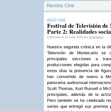
Revista Cine
INICIO
›
CINE
Festival de Televisión de
Parte 2: Realidades socia
Publicado el 16 junio 2026 por
Enprimera
Nuestra segunda crónica en la últ
Televisión de Montecarlo se 
principales secciones a tr
producciones elegidas para compe
estos días la presencia de figur
han convertido de nuevo a Mon
panorama audiovisual internacion
Scott Thomas, Kurt Russell o Micha
principales, además de la actri
Pero también se ha celebrado rec
series que entregó sus premios p