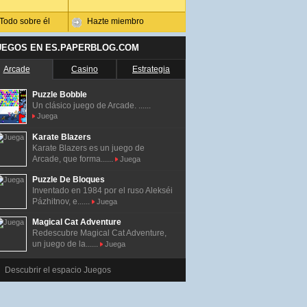
Todo sobre él
Hazte miembro
UEGOS EN ES.PAPERBLOG.COM
Arcade
Casino
Estrategia
Puzzle Bobble
Un clásico juego de Arcade. ......
Juega
Karate Blazers
Karate Blazers es un juego de
Arcade, que forma......
Juega
Puzzle De Bloques
Inventado en 1984 por el ruso Alekséi
Pázhitnov, e......
Juega
Magical Cat Adventure
Redescubre Magical Cat Adventure,
un juego de la......
Juega
Descubrir el espacio Juegos