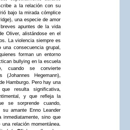
cribe a la relación con su
rió bajo la mirada cómplice
idge), una especie de amor
 breves apuntes de la vida
de Oliver, alistándose en el
os.
La violencia siempre es
o una consecuencia grupal,
quienes forman un entorno
tican bullying en la escuela
ue,
cuando se convierte
nes (Johannes Hegemann),
s de Hamburgo. Pero hay una
ue resulta significativa,
timental, y que refleja la
ue se sorprende cuando,
, su amante Enno Leander
 inmediatamente, sino que
e una relación momentánea.