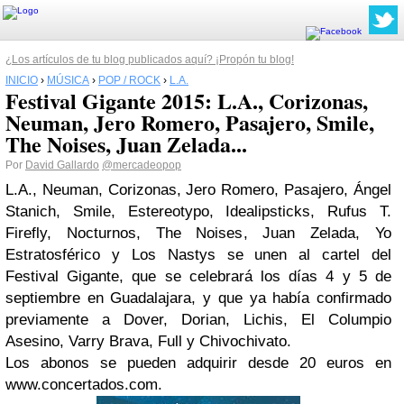
¿Los artículos de tu blog publicados aquí? ¡Propón tu blog!
INICIO
›
MÚSICA
›
POP / ROCK
›
L.A.
Festival Gigante 2015: L.A., Corizonas,
Neuman, Jero Romero, Pasajero, Smile,
The Noises, Juan Zelada...
Por
David Gallardo
@mercadeopop
L.A., Neuman, Corizonas, Jero Romero, Pasajero, Ángel
Stanich, Smile, Estereotypo, Idealipsticks, Rufus T.
Firefly, Nocturnos, The Noises, Juan Zelada, Yo
Estratosférico y Los Nastys se unen al cartel del
Festival Gigante, que se celebrará los días 4 y 5 de
septiembre en Guadalajara, y que ya había confirmado
previamente a Dover, Dorian, Lichis, El Columpio
Asesino, Varry Brava, Full y Chivochivato.
Los abonos se pueden adquirir desde 20 euros en
www.concertados.com.