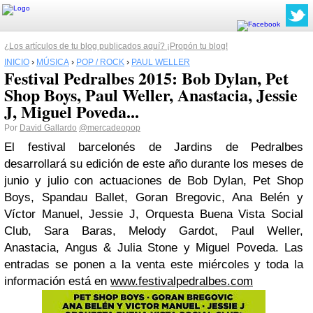
¿Los artículos de tu blog publicados aquí? ¡Propón tu blog!
INICIO
›
MÚSICA
›
POP / ROCK
›
PAUL WELLER
Festival Pedralbes 2015: Bob Dylan, Pet
Shop Boys, Paul Weller, Anastacia, Jessie
J, Miguel Poveda...
Por
David Gallardo
@mercadeopop
El festival barcelonés de Jardins de Pedralbes
desarrollará su edición de este año durante los meses de
junio y julio con actuaciones de Bob Dylan, Pet Shop
Boys, Spandau Ballet, Goran Bregovic, Ana Belén y
Víctor Manuel, Jessie J, Orquesta Buena Vista Social
Club, Sara Baras, Melody Gardot, Paul Weller,
Anastacia, Angus & Julia Stone y Miguel Poveda. Las
entradas se ponen a la venta este miércoles y toda la
información está en
www.festivalpedralbes.com