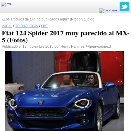
¿Los artículos de tu blog publicados aquí? ¡Propón tu blog!
INICIO
›
TECNOLOGÍA
›
FIAT
Fiat 124 Spider 2017 muy parecido al MX-
5 (Fotos)
Publicado el 19 noviembre 2015 por
Henry Ramirez
@henryramirezf