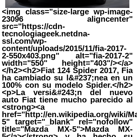
<img class="size-large wp-image-
23096 aligncenter"
src="https://cdn-
tecnologiageek.netdna-
ssl.com/wp-
content/uploads/2015/11/fia-2017-
2-550x403.png" alt="fia-2017-2"
width="550" height="403"/></a>
</h2><h2>Fiat 124 Spider 2017, Fia
ha cambiado su l&#237;nea en un
100% con su modelo Spider.</h2>
<p>La versi&#243;n del nuevo
auto
Fiat
tiene mucho parecido al
<strong><a
href="http://en.wikipedia.org/wiki/
5" target="_blank" rel="nofollow"
title="Mazda MX-5">Mazda MX-
5</a></strong> y ha hecho su