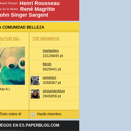
Henri Rousseau
dward Hopper
René Magritte
a de la Madre
ohn Singer Sargent
A COMUNIDAD BELLEZA
 AUTOR DEL
TOP MIEMBROS
A
martaelen
10126845 pt
Mesh
5629441 pt
sepelaci
3268367 pt
her A.l.
silviainterblog
2945856 pt
Todo sobre él
Hazte miembro
UEGOS EN ES.PAPERBLOG.COM