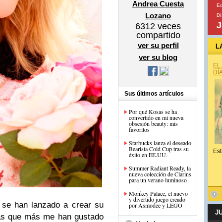
Andrea Cuesta
E
Lozano
Dí
J
6312
veces
compartido
ver su perfil
L
ver su blog
EL
DÍ
Sus últimos artículos
Por qué Kosas se ha
convertido en mi nueva
obsesión beauty: mis
favoritos
Starbucks lanza el deseado
Bearista Cold Cup tras su
Est
éxito en EE.UU.
Summer Radiant Ready, la
nueva colección de Clarins
para un verano luminoso
Monkey Palace, el nuevo
y divertido juego creado
e se han lanzado a crear su
por Asmodee y LEGO
J
las que más me han gustado