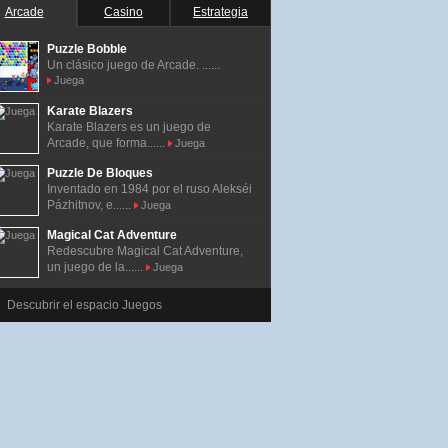
Arcade
Casino
Estrategia
Puzzle Bobble
Un clásico juego de Arcade. ......
Juega
Karate Blazers
Karate Blazers es un juego de
Arcade, que forma......
Juega
Puzzle De Bloques
Inventado en 1984 por el ruso Alekséi
Pázhitnov, e......
Juega
Magical Cat Adventure
Redescubre Magical Cat Adventure,
un juego de la......
Juega
Descubrir el espacio Juegos