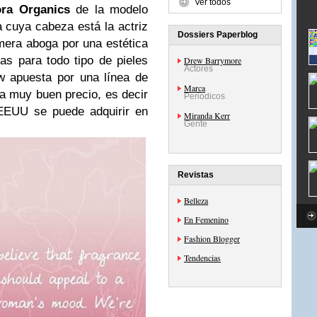
Ver todos
ra Organics
de la modelo
a cuya cabeza está la actriz
Dossiers Paperblog
imera aboga por una estética
as para todo tipo de pieles
Drew Barrymore
Actores
w apuesta por una línea de
Marca
 a muy buen precio, es decir
Periódicos
EEUU se puede adquirir en
Miranda Kerr
Gente
Revistas
Belleza
En Femenino
Fashion Blogger
Tendencias