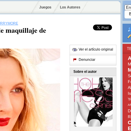
Juegos
Los Autores
ARRYMORE
de maquillaje de
T
Ver el artículo original
A
Denunciar
M
M
Sobre el autor
S
F
A
I
Y
A
D
R
C
E