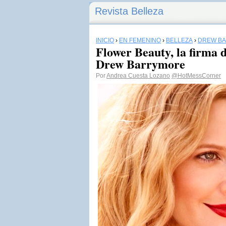
Revista Belleza
INICIO
›
EN FEMENINO
›
BELLEZA
›
DREW B
Flower Beauty, la firma 
Drew Barrymore
Por
Andrea Cuesta Lozano
@HotMessCorner