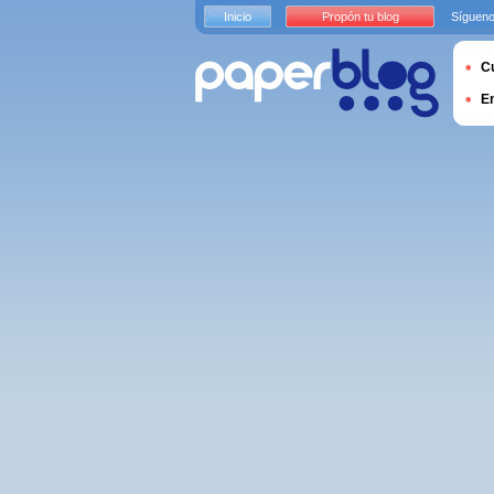
Inicio
Propón tu blog
Sígueno
Cu
E