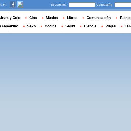
s en
Seudónimo
Contraseña
ltura y Ocio
Cine
Música
Libros
Comunicación
Tecnol
n Femenino
Sexo
Cocina
Salud
Ciencia
Viajes
Ten