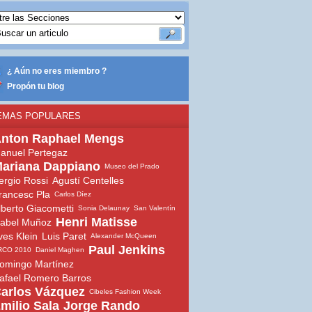
¿ Aún no eres miembro ?
Propón tu blog
EMAS POPULARES
nton Raphael Mengs
anuel Pertegaz
ariana Dappiano
Museo del Prado
ergio Rossi
Agustí Centelles
rancesc Pla
Carlos Díez
lberto Giacometti
Sonia Delaunay
San Valentín
Henri Matisse
sabel Muñoz
ves Klein
Luis Paret
Alexander McQueen
Paul Jenkins
RCO 2010
Daniel Maghen
omingo Martínez
afael Romero Barros
arlos Vázquez
Cibeles Fashion Week
milio Sala
Jorge Rando