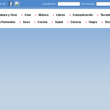
s en
Seudónimo
Contraseña
ltura y Ocio
Cine
Música
Libros
Comunicación
Tecnol
n Femenino
Sexo
Cocina
Salud
Ciencia
Viajes
Ten