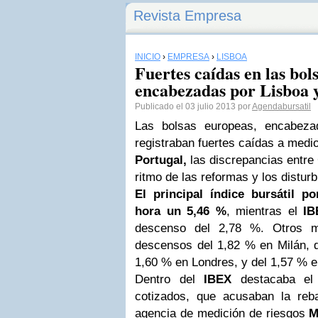
Revista Empresa
INICIO
›
EMPRESA
›
LISBOA
Fuertes caídas en las bol
encabezadas por Lisboa
Publicado el 03 julio 2013 por
Agendabursatil
Las bolsas europeas, encabez
registraban fuertes caídas a medi
Portugal,
las discrepancias entre 
ritmo de las reformas y los distur
El principal índice bursátil p
hora un 5,46 %
, mientras el
IB
descenso del 2,78 %. Otros m
descensos del 1,82 % en Milán, d
1,60 % en Londres, y del 1,57 % e
Dentro del
IBEX
destacaba el
cotizados, que acusaban la reb
agencia de medición de riesgos
M