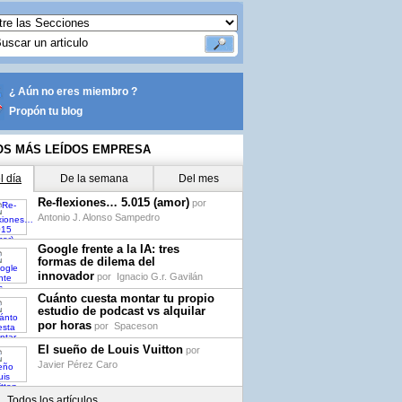
¿ Aún no eres miembro ?
Propón tu blog
OS MÁS LEÍDOS EMPRESA
l día
De la semana
Del mes
Re-flexiones… 5.015 (amor)
por
Antonio J. Alonso Sampedro
Google frente a la IA: tres
formas de dilema del
innovador
por
Ignacio G.r. Gavilán
Cuánto cuesta montar tu propio
estudio de podcast vs alquilar
por horas
por
Spaceson
El sueño de Louis Vuitton
por
Javier Pérez Caro
Todos los artículos