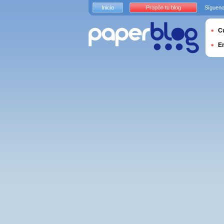
Inicio
Propón tu blog
Sígueno
Cu
E