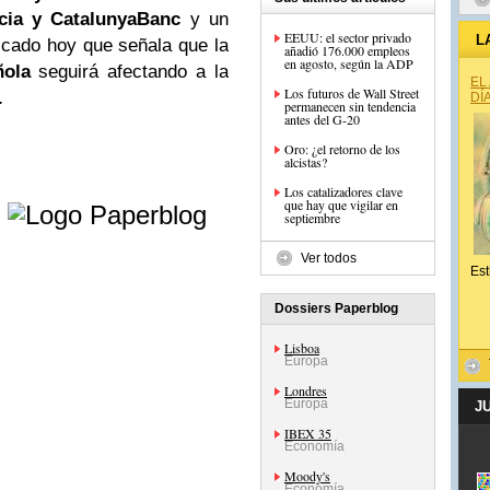
cia y CatalunyaBanc
y un
EEUU: el sector privado
L
icado hoy que señala que la
añadió 176.000 empleos
en agosto, según la ADP
ñola
seguirá afectando a la
EL
Los futuros de Wall Street
.
DÍ
permanecen sin tendencia
antes del G-20
Oro: ¿el retorno de los
alcistas?
e
Los catalizadores clave
que hay que vigilar en
septiembre
Ver todos
Est
Dossiers Paperblog
Lisboa
Europa
Londres
Europa
J
IBEX 35
Economía
Moody's
Economía