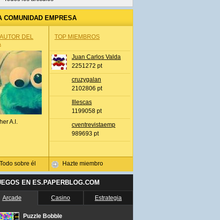
A COMUNIDAD EMPRESA
 AUTOR DEL
TOP MIEMBROS
A
Juan Carlos Valda
2251272 pt
cruzygalan
2102806 pt
Illescas
1199058 pt
her A.l.
cventrevistaemp
989693 pt
Todo sobre él
Hazte miembro
UEGOS EN ES.PAPERBLOG.COM
Arcade
Casino
Estrategia
Puzzle Bobble