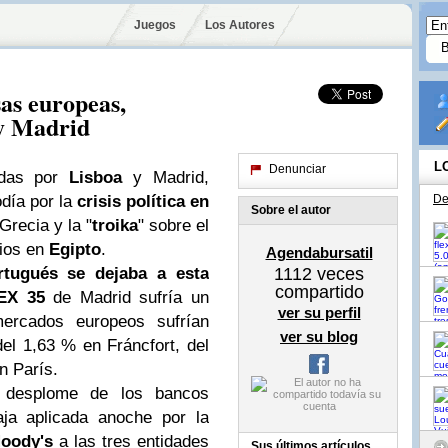
Juegos
Los Autores
sas europeas,
 y Madrid
L
Denunciar
adas por
Lisboa
y Madrid,
odía por la
crisis política en
De
Sobre el autor
Grecia y la "
troika
" sobre el
bios en
Egipto
.
Agendabursatil
ortugués se dejaba a esta
1112
veces
compartido
EX 35
de Madrid sufría un
ver su perfil
ercados europeos sufrían
ver su blog
el 1,63 % en Fráncfort, del
n París.
 desplome de los bancos
aja aplicada anoche por la
oody's
a las tres entidades
Sus últimos artículos