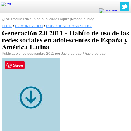
¿Los artículos de tu blog publicados aquí? ¡Propón tu blog!
INICIO
›
COMUNICACIÓN
›
PUBLICIDAD Y MARKETING
Generación 2.0 2011 - Habíto de uso de las
redes sociales en adolescentes de España y
América Latina
Publicado el 05 septiembre 2011 por
Javiercerezo
@javiercerezo
Save