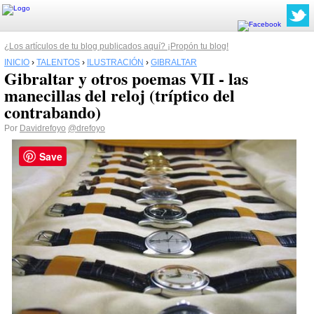
¿Los artículos de tu blog publicados aquí? ¡Propón tu blog!
INICIO
›
TALENTOS
›
ILUSTRACIÓN
›
GIBRALTAR
Gibraltar y otros poemas VII - las
manecillas del reloj (tríptico del
contrabando)
Por
Davidrefoyo
@drefoyo
Save